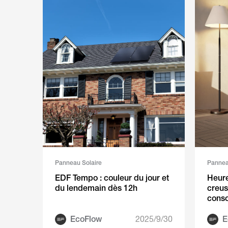
Panneau Solaire
Pannea
EDF Tempo : couleur du jour et
Heure
du lendemain dès 12h
creus
cons
EcoFlow
2025/9/30
E