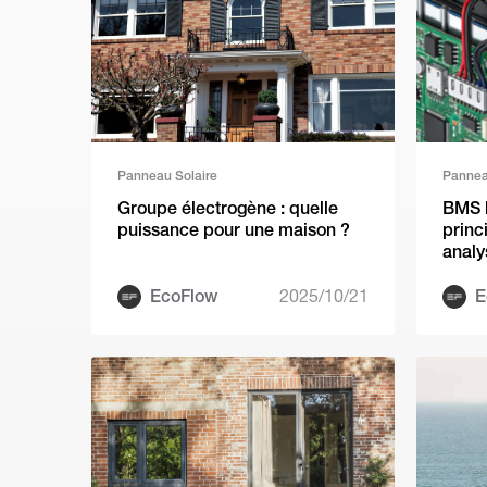
Panneau Solaire
Pannea
Groupe électrogène : quelle
BMS ba
puissance pour une maison ?
princ
analy
EcoFlow
2025/10/21
E