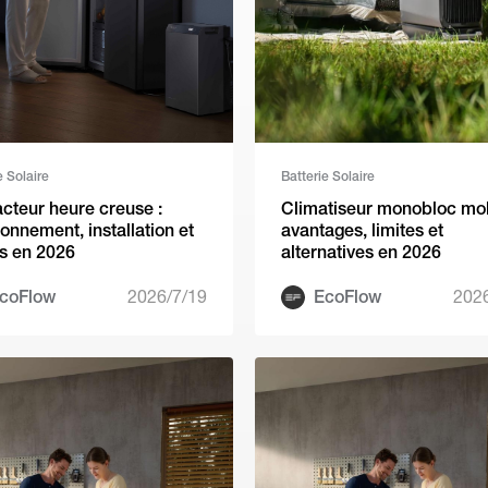
e Solaire
Batterie Solaire
cteur heure creuse :
Climatiseur monobloc mob
ionnement, installation et
avantages, limites et
es en 2026
alternatives en 2026
coFlow
2026/7/19
EcoFlow
202