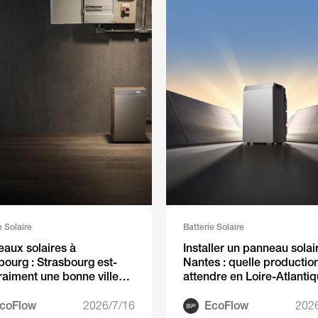
e Solaire
Batterie Solaire
aux solaires à
Installer un panneau solai
bourg : Strasbourg est-
Nantes : quelle productio
vraiment une bonne ville
attendre en Loire-Atlantiq
le solaire ?
coFlow
2026/7/16
EcoFlow
202