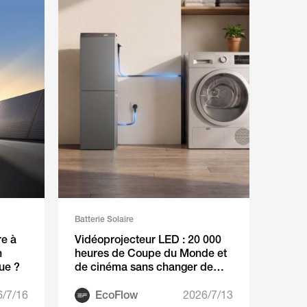
Batterie Solaire
re à
Vidéoprojecteur LED : 20 000
n
heures de Coupe du Monde et
ue ?
de cinéma sans changer de
lampe
6/7/16
EcoFlow
2026/7/13