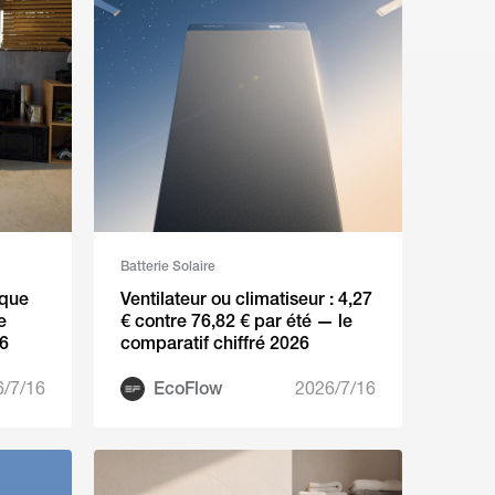
Batterie Solaire
 que
Ventilateur ou climatiseur : 4,27
e
€ contre 76,82 € par été — le
26
comparatif chiffré 2026
6/7/16
EcoFlow
2026/7/16