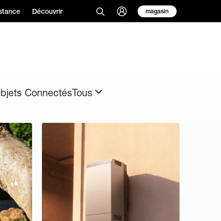
stance
Découvrir
magasin
bjets Connectés
Tous