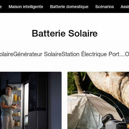
e
Maison intelligente
Batterie domestique
Scénarios
Assi
Batterie Solaire
olaire
Générateur Solaire
Station Électrique Portable
O