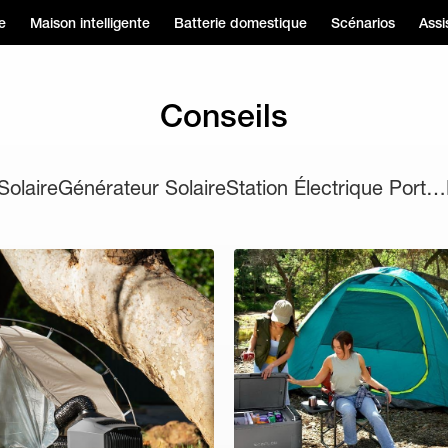
e
Maison intelligente
Batterie domestique
Scénarios
Assi
Conseils
 Solaire
Générateur Solaire
Station Électrique Portable