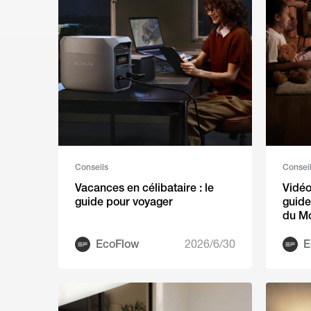
Conseils
Consei
Vacances en célibataire : le
Vidéo
guide pour voyager
guide
du M
EcoFlow
2026/6/30
E