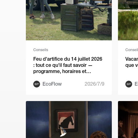
Conseils
Consei
Feu d'artifice du 14 juillet 2026
Vacan
: tout ce qu'il faut savoir —
que v
programme, horaires et
meilleurs spots à Paris
EcoFlow
2026/7/9
E