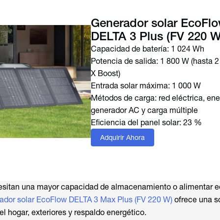
Generador solar EcoFl
DELTA 3 Plus (FV 220 W
Capacidad de batería: 1 024 Wh
Potencia de salida: 1 800 W (hasta 
X Boost)
Entrada solar máxima: 1 000 W
Métodos de carga: red eléctrica, ener
generador AC y carga múltiple
Eficiencia del panel solar: 23 %
Adquirir Ahora
esitan una mayor capacidad de almacenamiento o alimentar e
ador solar EcoFlow DELTA 3 Max Plus (FV 220 W)
ofrece una s
 el hogar, exteriores y respaldo energético.