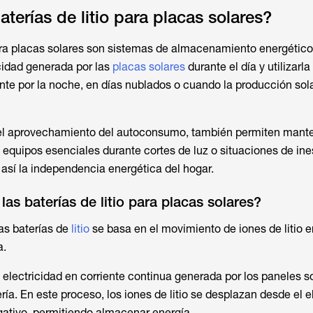
terías de litio para placas solares?
ara placas solares
son sistemas de almacenamiento energético
icidad generada por las
placas solares
durante el día y utilizarl
te por la noche, en días nublados o cuando la producción sol
l aprovechamiento del autoconsumo, también permiten mante
e equipos esenciales durante cortes de luz o situaciones de ine
así la independencia energética del hogar.
as baterías de litio para placas solares?
as baterías de
litio
se basa en el movimiento de iones de litio e
a.
 electricidad en corriente continua generada por los paneles s
ía. En este proceso, los iones de litio se desplazan desde el e
egativo, permitiendo almacenar energía.