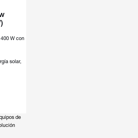
ow
)
2 400 W con
gía solar,
quipos de
olución