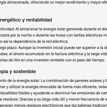
ergía almacenada, ofreciendo un mejor rendimiento y mayor efi
nergético y rentabilidad
ricidad: Al almacenar la energía solar generada durante el día
izarla por la noche o durante las horas con tarifas eléctricas 
 así la dependencia de la red eléctrica.
largo plazo: Aunque la inversión inicial puede ser superior a la d
ales, el ahorro acumulado en la factura eléctrica y la larga vida
erías de litio en una inversión rentable con el paso del tiempo.
mpia y sostenible
to de la energía solar: La combinación de paneles solares y b
nar y utilizar la energía renovable de forma más eficiente, redu
ustibles fósiles y ayudando a disminuir las emisiones de ca
residuos: Gracias a su larga vida útil y menor frecuencia de s
o generan menos residuos electrónicos que las baterías tradicio