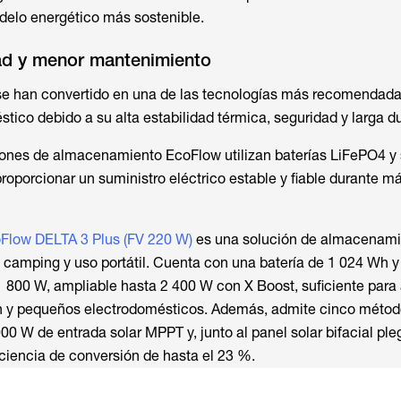
delo energético más sostenible.
ad y menor mantenimiento
se han convertido en una de las tecnologías más recomendada
co debido a su alta estabilidad térmica, seguridad y larga du
ciones de almacenamiento EcoFlow utilizan baterías LiFePO4 y
porcionar un suministro eléctrico estable y fiable durante m
Flow DELTA 3 Plus (FV 220 W)
es una solución de almacenamie
r, camping y uso portátil. Cuenta con una batería de 1 024 Wh 
1 800 W, ampliable hasta 2 400 W con X Boost, suficiente para
ción y pequeños electrodomésticos. Además, admite cinco méto
00 W de entrada solar MPPT y, junto al panel solar bifacial pl
ciencia de conversión de hasta el 23 %.