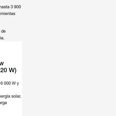
hasta 3 900
ramientas
 de
ia.
ow
220 W)
 6 000 W y
ergía solar,
arga