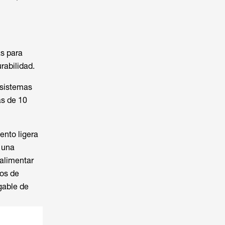
s para
rabilidad.
 sistemas
ás de 10
nto ligera
y una
 alimentar
dos de
egable de