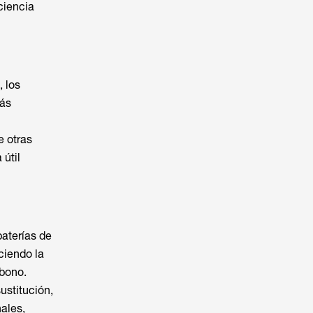
ciencia
, los
más
e otras
 útil
aterías de
ciendo la
rbono.
ustitución,
nales,