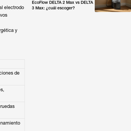
EcoFlow DELTA 2 Max vs DELTA
al electrodo
3 Max: ¿cuál escoger?
ivos
rgética y
aciones de
es,
 ruedas
enamiento