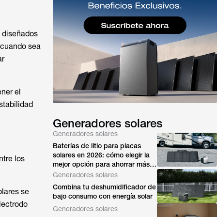
 diseñados
a cuando sea
ar
ner el
stabilidad
Generadores solares
Generadores solares
Baterías de litio para placas
solares en 2026: cómo elegir la
ntre los
mejor opción para ahorrar más
energía
Generadores solares
Combina tu deshumidificador de
olares se
bajo consumo con energía solar
lectrodo
Generadores solares