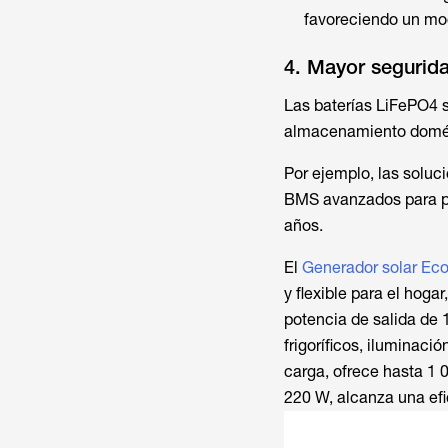
favoreciendo un mo
4. Mayor segurid
Las baterías LiFePO4 
almacenamiento domésti
Por ejemplo, las solu
BMS avanzados para pro
años.
El
Generador solar Eco
y flexible para el hoga
potencia de salida de 
frigoríficos, ilumina
carga, ofrece hasta 1 0
220 W, alcanza una efi