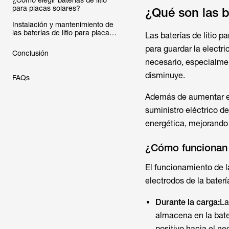
¿Cómo elegir baterías de litio
para placas solares?
¿Qué son las ba
Instalación y mantenimiento de
las baterías de litio para placas
Las
baterías de litio p
solares
para guardar la electr
Conclusión
necesario, especialmen
disminuye.
FAQs
Además de aumentar e
suministro eléctrico d
energética, mejorando 
¿Cómo funcionan l
El funcionamiento de l
electrodos de la baterí
Durante la carga:
La
almacena en la bater
positivo hacia el n