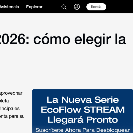
Asistencia
Explorar
tienda
2026: cómo elegir la
aprovechar
pleta
rincipales
nta para su