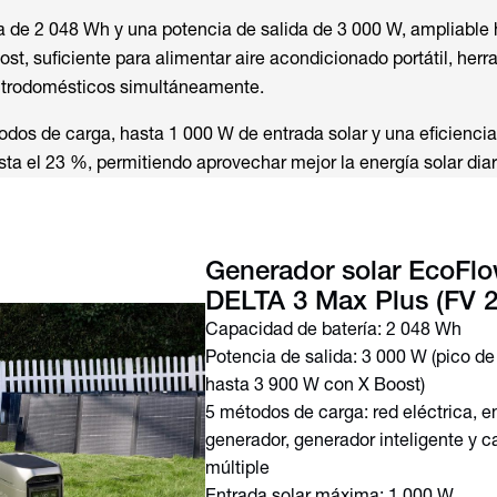
 de 2 048 Wh y una potencia de salida de 3 000 W, ampliable 
st, suficiente para alimentar aire acondicionado portátil, her
ectrodomésticos simultáneamente.
dos de carga, hasta 1 000 W de entrada solar y una eficiencia
sta el 23 %, permitiendo aprovechar mejor la energía solar diar
Generador solar EcoFl
DELTA 3 Max Plus (FV 
Capacidad de batería: 2 048 Wh
Potencia de salida: 3 000 W (pico de
hasta 3 900 W con X Boost)
5 métodos de carga: red eléctrica, en
generador, generador inteligente y c
múltiple
Entrada solar máxima: 1 000 W