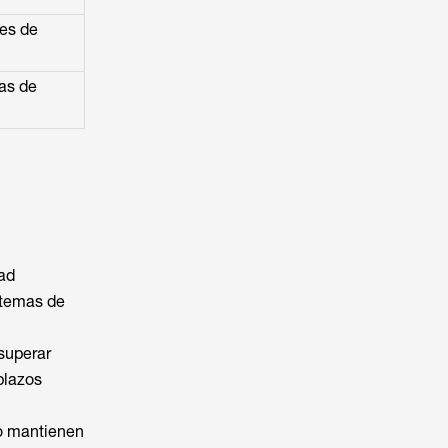
nes de
mas de
dad
stemas de
superar
plazos
io mantienen