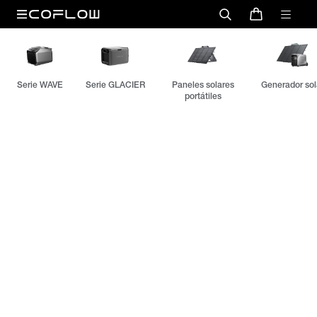
Serie WAVE
Serie GLACIER
Paneles solares
Generador sol
portátiles
Soluciones innovadoras para
una vida inteligente
Desde paneles solares hasta aire acondicionado
portátil, manténgase cómodo y conectado dondequiera
que vayas.