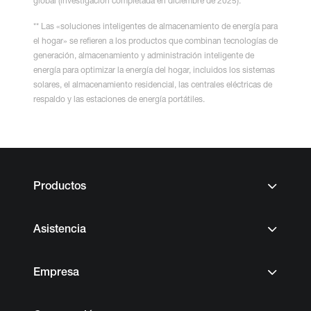
global (investigación completada en diciembre de 2025).
** Las «soluciones inteligentes de almacenamiento de energía para
el hogar» se refieren a los productos que combinan tecnologías de
generación, almacenamiento y administración inteligente de
energía para optimizar la energía del hogar, incluidos los sistemas
solares, el almacenamiento residencial, las centrales eléctricas de
respaldo y las estaciones de energía portátiles.
Productos
Asistencia
Empresa