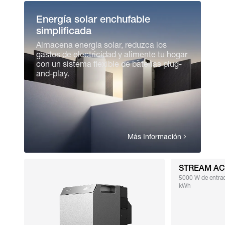
Energía solar enchufable
simplificada
Almacena energía solar, reduzca los
gastos de electricidad y alimente tu hogar
con un sistema flexible de baterías plug-
and-play.
Más Información
STREAM AC
5000 W de entrad
kWh