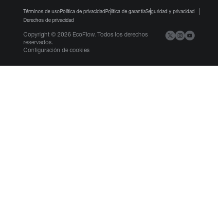
Términos de uso
Política de privacidad
Política de garantía
Seguridad y privacidad
Derechos de privacidad
Login/Register
Copyright © 2026 EcoFlow. Todos los derechos
reservados.
United States(English)
Configuración de cookies