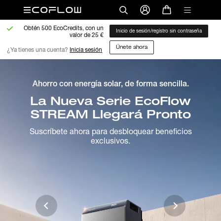
Obtén 500 EcoCredits, con un
Inicio de sesión/registro sin contraseña
valor de 25 €
Únete ahora
¿Ya tienes una cuenta? 
Inicia sesión
Ahorro con energía solar, de forma sencilla.
La Nueva Serie EcoFlow
STREAM Llegará Pronto
Suscríbete ahora para desbloquear beneficios
exclusivos.