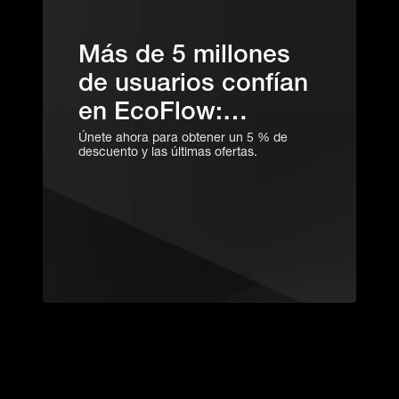
Más de 5 millones
de usuarios confían
en EcoFlow:
suscríbete hoy para
Únete ahora para obtener un 5 % de
descuento y las últimas ofertas.
saber por qué