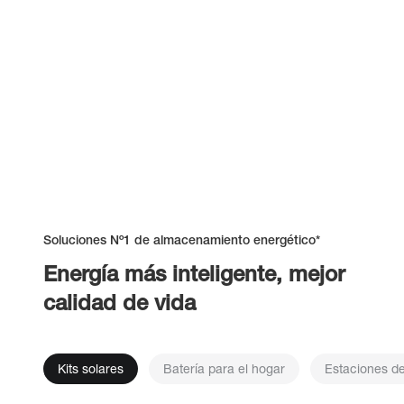
Soluciones Nº1 de almacenamiento energético*
Energía más inteligente, mejor
calidad de vida
Kits solares
Batería para el hogar
Estaciones de