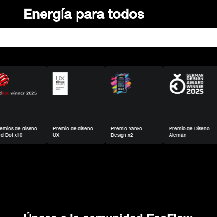
Energía para todos
seño
Premio de diseño
Premio Yanko
Premio de Diseño
Premios
UX
Design x2
Alemán
mejore
invenci