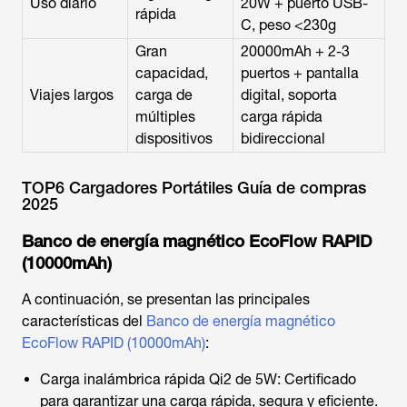
Uso diario
20W + puerto USB-
rápida
C, peso <230g
Gran
20000mAh + 2-3
capacidad,
puertos + pantalla
Viajes largos
carga de
digital, soporta
múltiples
carga rápida
dispositivos
bidireccional
TOP6 Cargadores Portátiles Guía de compras
2025
Banco de energía magnético EcoFlow RAPID
(10000mAh)
A continuación, se presentan las principales
características del
Banco de energía magnético
EcoFlow RAPID (10000mAh)
:
Carga inalámbrica rápida Qi2 de 5W: Certificado
para garantizar una carga rápida, segura y eficiente.