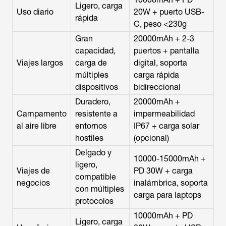
Ligero, carga
Uso diario
20W + puerto USB-
rápida
C, peso <230g
Gran
20000mAh + 2-3
capacidad,
puertos + pantalla
Viajes largos
carga de
digital, soporta
múltiples
carga rápida
dispositivos
bidireccional
Duradero,
20000mAh +
Campamento
resistente a
impermeabilidad
al aire libre
entornos
IP67 + carga solar
hostiles
(opcional)
Delgado y
10000-15000mAh +
ligero,
Viajes de
PD 30W + carga
compatible
negocios
inalámbrica, soporta
con múltiples
carga para laptops
protocolos
10000mAh + PD
Ligero, carga