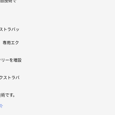
独自技術で
クストラバッ
、専用エク
ッテリーを増設
クストラバ
技術です。
介