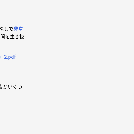
なしで
非常
日間を生き抜
u_2.pdf
素がいくつ