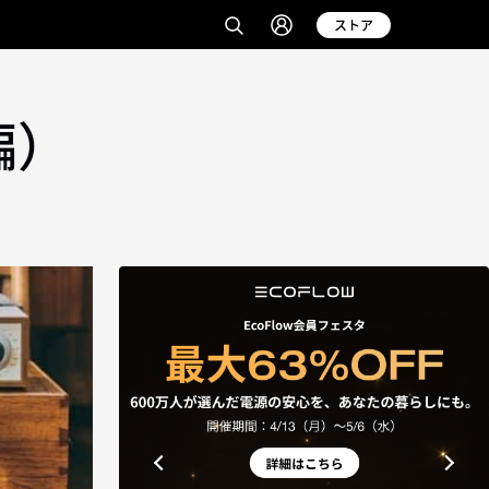
ストア
編）