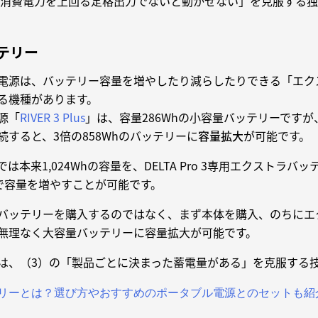
）の「消費電力を上回る定格出力でないと動かせない」を克服する
テリー
タブル電源は、バッテリー容量を増やしたり減らしたりできる「エ
る機種があります。
源「
RIVER 3 Plus
」は、容量286Whの小容量バッテリーですが
すると、3倍の858Whのバッテリーに
容量拡大
が可能です。
では本来1,024Whの容量を、DELTA Pro 3専用エクストラバ
まで容量を増やすことが可能です。
バッテリーを購入するのではなく、まず本体を購入、のちにエ
無理なく大容量バッテリーに容量拡大が可能です。
は、（3）の「製品ごとに決まった蓄電量がある」を克服する
リーとは？選び方やおすすめのポータブル電源とのセットも紹