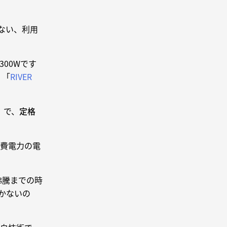
ない、利用
00Wです
、「
RIVER
」で、
定格
消費電力の電
沸騰までの時
かないの