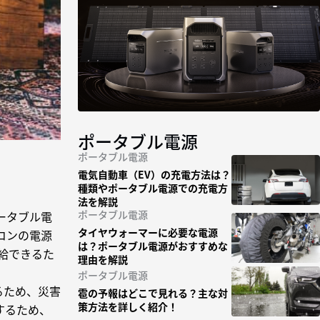
ポータブル電源
ポータブル電源
電気自動車（EV）の充電方法は？
種類やポータブル電源での充電方
法を解説
ポータブル電源
ータブル電
タイヤウォーマーに必要な電源
コンの電源
は？ポータブル電源がおすすめな
給できるた
理由を解説
ポータブル電源
るため、災害
雹の予報はどこで見れる？主な対
策方法を詳しく紹介！
するため、