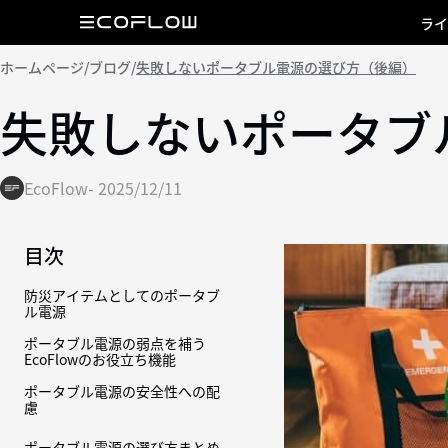
ライ
ホームページ
/
ブログ
/
失敗しないポータブル電源の選び方（後編）
失敗しないポータブ
EcoFlow
-
2025/12/11
目次
防災アイテムとしてのポータブ
ル電源
ポータブル電源の弱点を補う
EcoFlowのお役立ち機能
ポータブル電源の安全性への配
慮
ポータブル電源の選び方まとめ