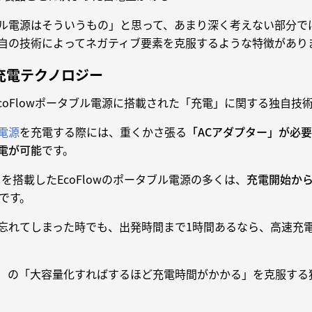
ル電源はそういうもの」と思って、あまり深く考えない部分で
は独自の技術によってネガティブ要素を克服するような特徴があり
急速充電テクノロジー
は、EcoFlowポータブル電源に搭載された「充電」に関する独自技
電源
を充電する際には、重くかさ張る
「ACアダプター」が必要
電が可能
です。
m」を搭載したEcoFlowのポータブル電源の多くは、
充電開始から
です。
忘れてしまった時でも、出発時間まで1時間あるなら、高速充電
、（1）の「大容量化すればするほど充電時間がかかる」を克服す