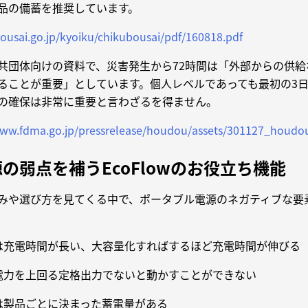
品の備蓄を推奨しています。
ousai.go.jp/kyoiku/chikubousai/pdf/160818.pdf
共団体向けの資料で、災害発生から72時間は「外部からの供給
ることが重要」としています。個人レベルであっても最初の3
の確保は非常に重要と言わざるを得ません。
www.fdma.go.jp/pressrelease/houdou/assets/301127_houdo
の弱点を補うEcoFlowのお役立ち機能
みや選び方を見てくる中で、ポータブル電源のネガティブな要
は充電時間が長い、大容量化すればするほど充電時間が伸びる
電力を上回る定格出力でないと動かすことができない
は製品ごとに決まった蓄電量がある