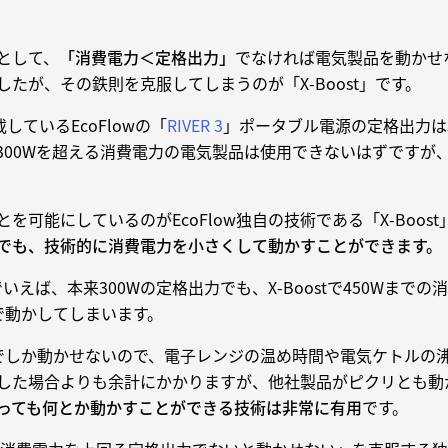
として、
「消費電力＜定格出力」
でなければ電気製品を動かせ
たが、その鉄則を克服してしまうのが「X-Boost」です。
載しているEcoFlowの「
RIVER 3
」ポータブル電源の定格出力は3
300Wを超える消費電力の電気製品は使用できないはずですが
。
を可能にしているのがEcoFlow独自の技術である「X-Boost
でも、技術的に消費電力を小さくして動かすことができます。
いえば、本来300Wの定格出力でも、X-Boostで450Wまでの
で動かしてしまいます。
Wでしか動かせないので、電子レンジの温め時間や電気ケトルの
した場合よりも余計にかかりますが、他社製品がピクリとも動
っても何とか動かすことができる技術は非常に有用
です。