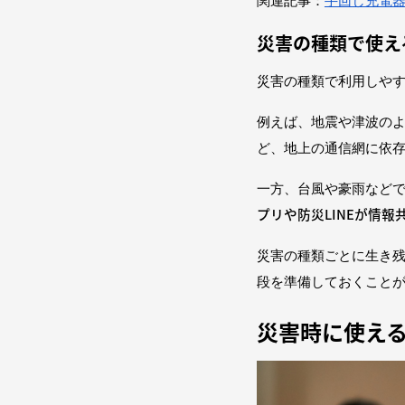
関連記事：
手回し充電
災害の種類で使え
災害の種類で利用しや
例えば、地震や津波の
ど、地上の通信網に依
一方、台風や豪雨など
プリや防災LINEが情
災害の種類ごとに生き
段を準備しておくこと
災害時に使え