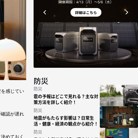
防災
防災
安を感じてい
雹の予報はどこで見れる？主な対
策方法を詳しく紹介！
防災
否確認が遅れ
地震がもたらす影響は？日常生
活・健康・経済の観点から紹介！
防災
に決めておく