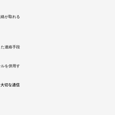
連絡が取れる
した連絡手段
ールを併用す
つ大切な通信
。