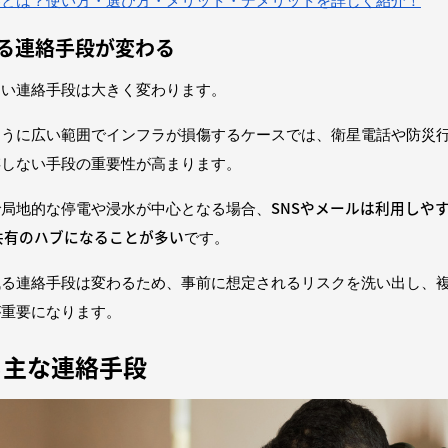
器とは？使い方・選び方・メリット・デメリットを詳しく紹介！
る連絡手段が変わる
すい連絡手段は大きく変わります。
ように広い範囲でインフラが損傷するケースでは、衛星電話や防災
存しない手段の重要性が高まります。
SNSやメールは利用しや
で局地的な停電や浸水が中心となる場合、
報共有のハブになることが多い
です。
残る連絡手段は変わるため、事前に想定されるリスクを洗い出し、
が重要になります。
る主な連絡手段