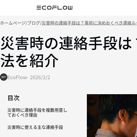
ホームページ
/
ブログ
/
災害時の連絡手段は？事前に決めおくべき連絡ル
災害時の連絡手段は
法を紹介
EcoFlow
-
2026/2/2
目次
災害時に連絡手段を複数用意し
ておくべき理由
災害時に使える主な連絡手段