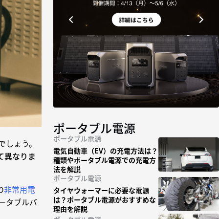
ポータブル電源
ポータブル電源
でしょう。
電気自動車（EV）の充電方法は？
て異なりま
種類やポータブル電源での充電方
法を解説
ポータブル電源
の
非常用電
タイヤウォーマーに必要な電源
は？ポータブル電源がおすすめな
ータブルバ
理由を解説