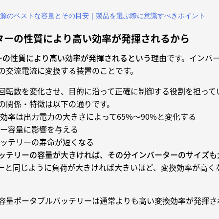
源のベストな容量とその目安｜製品を選ぶ際に意識すべきポイント
ターの性質により高い効率が発揮されるから
ーの性質により高い効率が発揮されるという理由
です。インバ
の交流電流に変換する装置のことです。
回転数を変化させ、目的に沿って正確に制御する役割を担って
の関係・特徴は以下の通りです。
効率は出力電力の大きさによって65%〜90%と変化する
ー容量に影響を与える
ッテリーの寿命が短くなる
ッテリーの容量が大きければ、その分インバーターのサイズも
ーと同じように負荷が大きければ大きいほど、変換効率が高く
容量ポータブルバッテリーは通常よりも高い変換効率が発揮さ