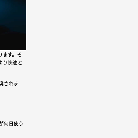
ります。
そ
より快適と
奨されま
が何日使う