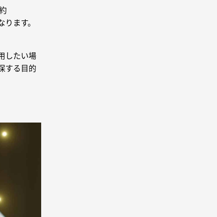
約
となります。
用したい場
保する目的