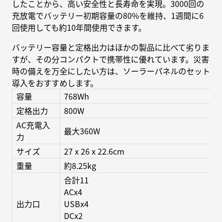
したことから、高い安全性と長寿命を実現。3000回の
充放電でバッテリー初期容量の80%を維持、1週間に6
回使用しても約10年間使用できます。
バッテリー容量と定格出力はほかの製品に比べて劣りま
すが、その分コンパクトで携帯性に優れています。災害
時の備えを万全にしたい方は、ソーラーパネルのセット
導入をおすすめします。
容量
768Wh
定格出力
800W
AC充電入
最大360W
力
サイズ
27 x 26 x 22.6cm
重量
約8.25kg
合計11
ACx4
出力口
USBx4
DCx2