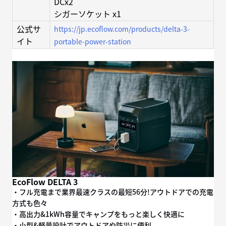
DCx2
シガーソケット x1
公式サ
https://jp.ecoflow.com/products/delta-3-
イト
portable-power-station
EcoFlow DELTA 3
・フル充電まで業界最速クラスの最短56分!アウトドアでの充電
方式も色々
・高出力&1kWh容量でキャンプをもっと楽しく快適に
・小型&軽量設計でアウトドアや防災に便利