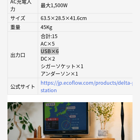
AC充電入
最大1,500W
力
サイズ
63.5×28.5×41.6cm
重量
45Kg
合計:15
AC×5
USB×6
出力口
DC×2
シガーソケット×1
アンダーソン×1
https://jp.ecoflow.com/products/delta-pr
公式サイト
station