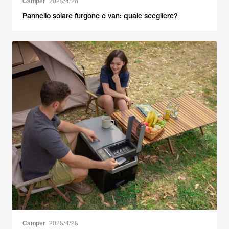
Camper
2025/4/28
Pannello solare furgone e van: quale scegliere?
Camper
2025/4/25