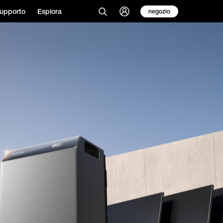
upporto
Esplora
negozio