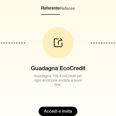
Referente
Referee
Guadagna EcoCredit
Guadagna 100 EcoCredit per
ogni iscrizione andata a buon
fine.
Accedi e invita