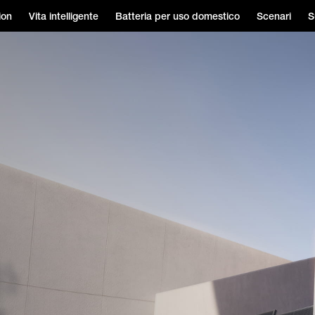
ion
Vita intelligente
Batteria per uso domestico
Scenari
S