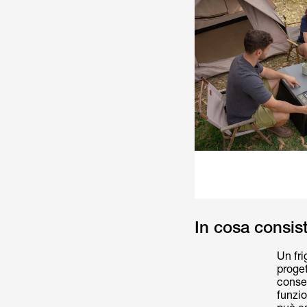
In cosa consist
Un fri
proget
conser
funzi