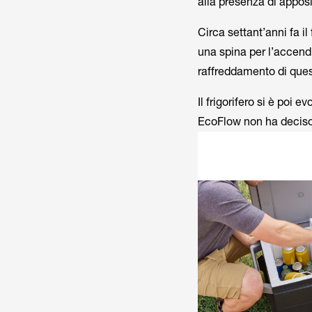
alla presenza di apposit
Circa settant’anni fa il
una spina per l’accendi
raffreddamento di ques
Il frigorifero si è poi 
EcoFlow non ha deciso 