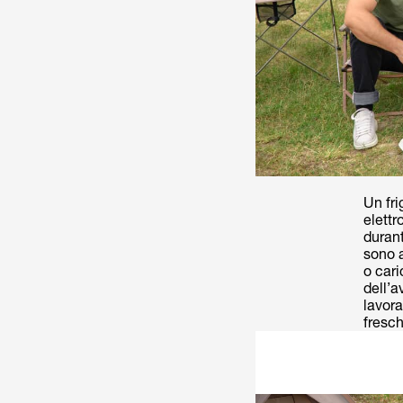
Un fri
elettr
durante
sono a
o cari
dell’a
lavora
fresch