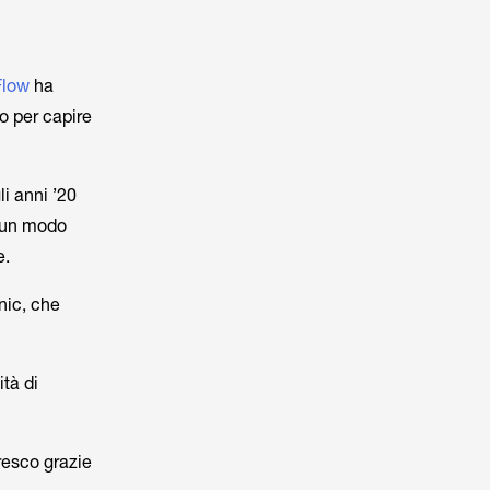
Flow
ha
io per capire
li anni ’20
e un modo
e.
nic, che
ità di
fresco grazie