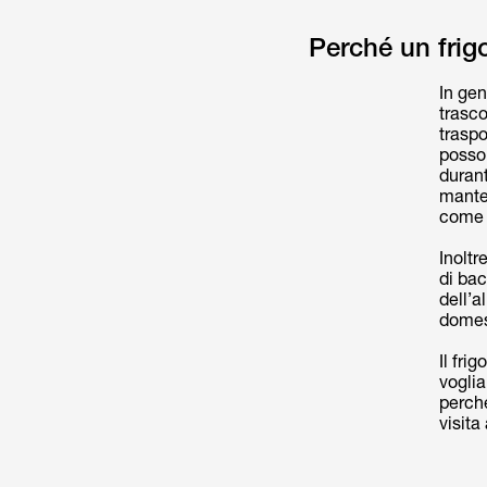
Perché un frig
In gen
trasc
traspo
posson
durant
manten
come 
Inoltr
di bac
dell’a
domes
Il fri
voglia
perché
visita