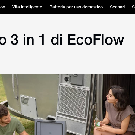
ion
Vita intelligente
Batteria per uso domestico
Scenari
S
io 3 in 1 di EcoFlow