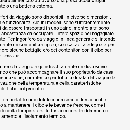
ssere alimentato attraverso una presa accendisigari
uto o una batteria esterna.
oriferi da viaggio sono disponibili in diverse dimensioni,
 e funzionalità. Alcuni modelli sono sufficientemente
i da essere trasportati in uno zaino, mentre altri sono
 abbastanza da occupare l’intero spazio nel bagagliaio
uto. Per frigorifero da viaggio in linea generale si intende
mente un contenitore rigido, con capacità adeguata per
ere alcune bottiglie e/o dei contenitori con il cibo per
e persone.
gorifero da viaggio è quindi solitamente un dispositivo
drico che può accompagnare il suo proprietario da casa
estinazione, garantendo per tutta la durata del viaggio la
vazione della temperatura e della caratteristiche
lettiche del prodotto.
oriferi portatili sono dotati di una serie di funzioni che
o a mantenere il cibo e le bevande fresche, come il
llo della temperatura, le funzioni di raffreddamento e
lamento e l’isolamento termico.