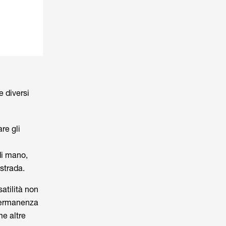
e diversi
re gli
di mano,
 strada.
satilità non
 permanenza
me altre