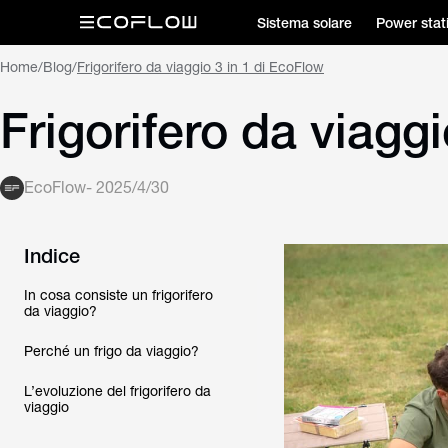
Sistema solare
Power stat
Home
/
Blog
/
Frigorifero da viaggio 3 in 1 di EcoFlow
Frigorifero da viagg
EcoFlow
-
2025/4/30
Indice
In cosa consiste un frigorifero
da viaggio?
Perché un frigo da viaggio?
L’evoluzione del frigorifero da
viaggio