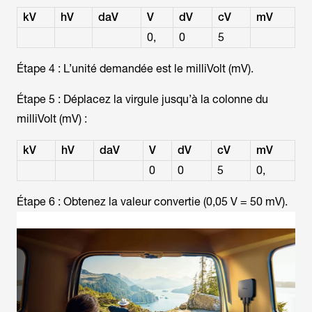
kV
hV
daV
V
dV
cV
mV
0,
0
5
Étape 4 : L’unité demandée est le milliVolt (mV).
Étape 5 : Déplacez la virgule jusqu’à la colonne du
milliVolt (mV) :
kV
hV
daV
V
dV
cV
mV
0
0
5
0,
Étape 6 : Obtenez la valeur convertie (0,05 V = 50 mV).