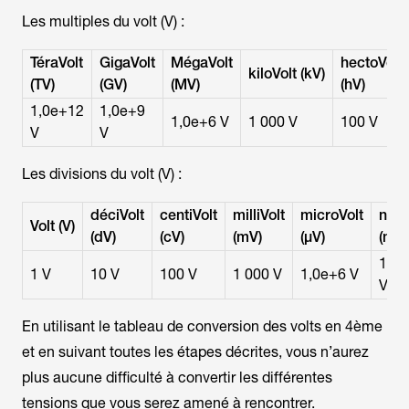
Les multiples du volt (V) :
TéraVolt
GigaVolt
MégaVolt
hectoVolt
kiloVolt (kV)
(TV)
(GV)
(MV)
(hV)
1,0e+12
1,0e+9
1,0e+6 V
1 000 V
100 V
V
V
Les divisions du volt (V) :
déciVolt
centiVolt
milliVolt
microVolt
nano
Volt (V)
(dV)
(cV)
(mV)
(µV)
(nV)
1,0
1 V
10 V
100 V
1 000 V
1,0e+6 V
V
En utilisant le tableau de conversion des volts en 4ème
et en suivant toutes les étapes décrites, vous n’aurez
plus aucune difficulté à convertir les différentes
tensions que vous serez amené à rencontrer.