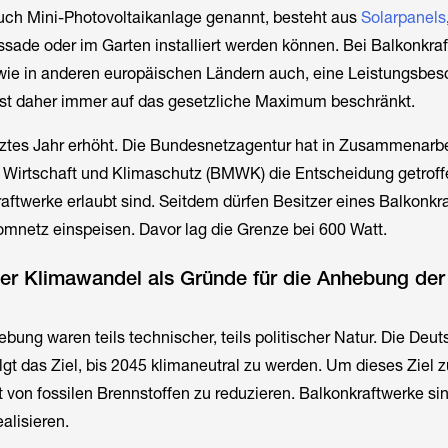
auch Mini-Photovoltaikanlage genannt, besteht aus
Solarpanels
sade oder im Garten installiert werden können. Bei Balkonkra
 wie in anderen europäischen Ländern auch, eine Leistungsbe
 ist daher immer auf das gesetzliche Maximum beschränkt.
etztes Jahr erhöht. Die Bundesnetzagentur hat in Zusammenarb
 Wirtschaft und Klimaschutz (BMWK) die Entscheidung getroff
aftwerke erlaubt sind. Seitdem dürfen Besitzer eines Balkonkr
romnetz einspeisen. Davor lag die Grenze bei 600 Watt.
er Klimawandel als Gründe für die Anhebung der
ebung waren teils technischer, teils politischer Natur. Die Deu
gt das Ziel, bis 2045 klimaneutral zu werden. Um dieses Ziel z
t von fossilen Brennstoffen zu reduzieren. Balkonkraftwerke si
ealisieren.