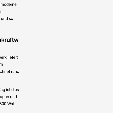
h moderne
er
 und so
nkraftw
rk liefert
Wh
chnet rund
g ist dies
ntagen und
 800 Watt