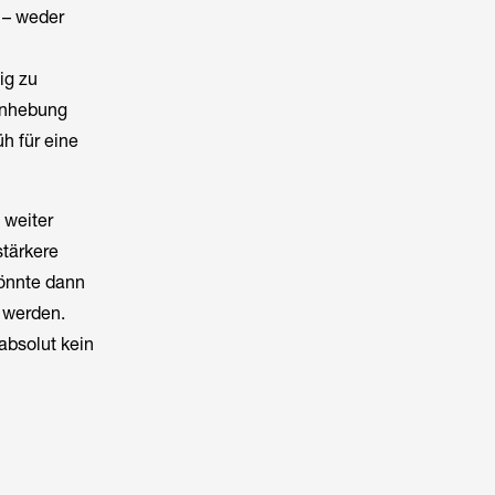
 – weder
ig zu
 Anhebung
üh für eine
 weiter
stärkere
könnte dann
 werden.
absolut kein