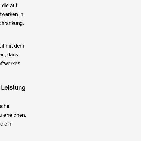
, die auf
ftwerken in
schränkung.
eit mit dem
en, dass
aftwerkes
 Leistung
tsche
u erreichen,
nd ein