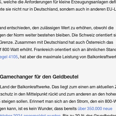
 welche die Anforderungen für kleine Erzeugungsanlagen defin
te sie nicht nur in Deutschland, sondern auch in anderen EU-
nd entschieden, den zulässigen Wert zu erhöhen, obwohl die
en der Norm weiter bestehen bleiben. Die Schweiz orientiert si
Grenze. Zusammen mit Deutschland hat auch Österreich das
00 Watt erhöht. Frankreich orientiert sich an ähnlichen Stan
egel 4105
, hat aber die maximale Leistung von Balkonkraftwer
 Gamechanger für den Geldbeutel
and der Balkonkraftwerke. Das liegt zum einen am aktuellen Z
schutz in den Mittelpunkt rückt und zum anderen an den hohe
 steigen sollen. Erinnert man sich an den Strom, den ein 800-W
en kann, ist es kein Wunder, dass bereits
über 350.000 neue
Oktober 2024 angemeldet wurden
. Bis zu 20 % des Grundbedar