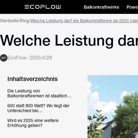
Balkonkraftwerke
Power
Startseite
/
Blog
/
Welche Leistung darf ein Balkonkraftwerk ab 2025 ha
Welche Leistung dar
EcoFlow
-
2025/4/29
Inhaltsverzeichnis
Die Leistung von
Balkonkraftwerken ist staatlich
reguliert
600 statt 800 Watt? Wo liegt der
Unterschied bei
Balkonkraftwerken?
Wird es 2025 eine weitere
Erhöhung geben?