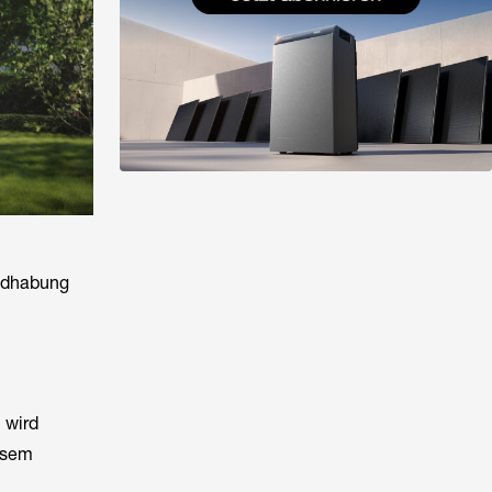
andhabung
 wird
iesem