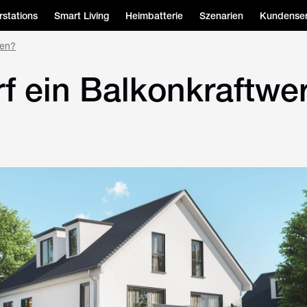
stations
Smart Living
Heimbatterie
Szenarien
Kundenser
ben?
f ein Balkonkraftwe