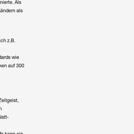
ierte. Als
Ländern als
ch z.B.
dards wie
ken auf 300
eitgeist,
n
att-
fs kann ein