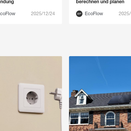
ndung
berechnen und planen
coFlow
2025/12/24
EcoFlow
2025/