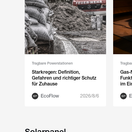
Tragbare Powerstationen
Tragba
Starkregen: Definition,
Gas-
Gefahren und richtiger Schutz
Funkt
für Zuhause
im Ei
EcoFlow
2026/8/6
E
Solarpanel