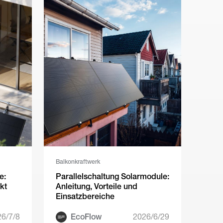
Balkonkraftwerk
e:
Parallelschaltung Solarmodule:
kt
Anleitung, Vorteile und
Einsatzbereiche
6/7/8
EcoFlow
2026/6/29