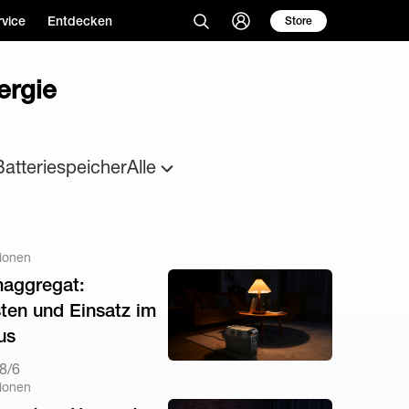
vice
Entdecken
Store
ergie
Batteriespeicher
Alle
ionen
aggregat:
ten und Einsatz im
us
8/6
ionen