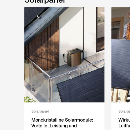
Solarpanel
Solarp
Monokristalline Solarmodule:
Wirku
Vorteile, Leistung und
Leitf