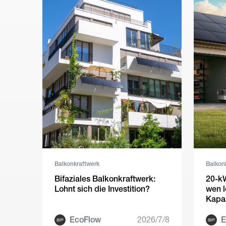
Balkonkraftwerk
Balkon
Bifaziales Balkonkraftwerk:
20-k
Lohnt sich die Investition?
wen l
Kapaz
EcoFlow
2026/7/8
E