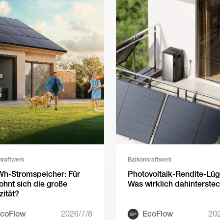
kraftwerk
Balkonkraftwerk
Wh-Stromspeicher: Für
Photovoltaik-Rendite-Lüg
ohnt sich die große
Was wirklich dahinterstec
ität?
coFlow
2026/7/8
EcoFlow
202