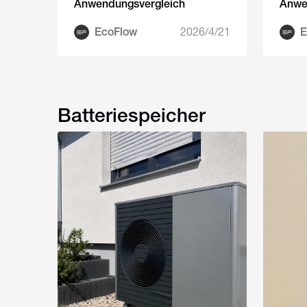
Anwendungsvergleich
Anwe
EcoFlow
2026/4/21
E
Batteriespeicher