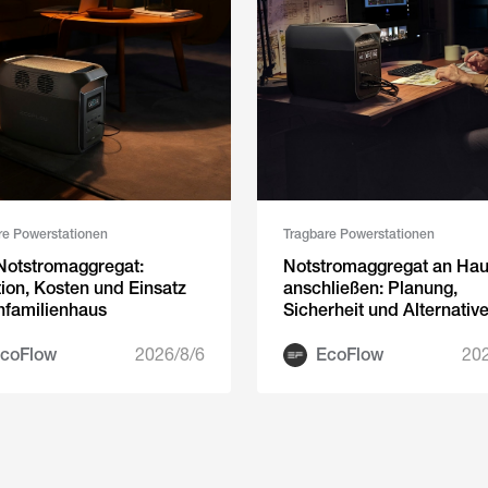
re Powerstationen
Tragbare Powerstationen
Notstromaggregat:
Notstromaggregat an Hau
ion, Kosten und Einsatz
anschließen: Planung,
nfamilienhaus
Sicherheit und Alternativ
coFlow
2026/8/6
EcoFlow
202