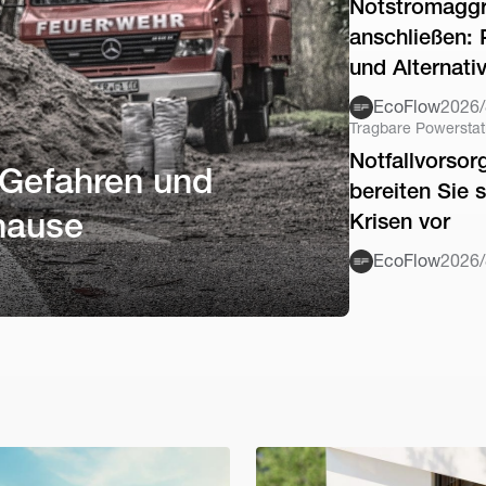
Notstromaggr
anschließen: 
und Alternati
EcoFlow
2026/
Tragbare Powerstat
Notfallvorsor
, Gefahren und
bereiten Sie s
uhause
Krisen vor
EcoFlow
2026/