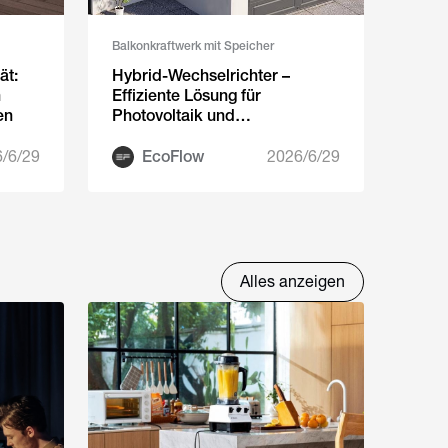
Balkonkraftwerk mit Speicher
ät:
Hybrid-Wechselrichter –
h
Effiziente Lösung für
en
Photovoltaik und
Stromspeicher
/6/29
EcoFlow
2026/6/29
Alles anzeigen