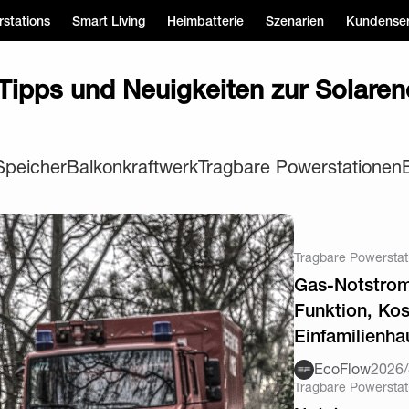
stations
Smart Living
Heimbatterie
Szenarien
Kundenser
 Tipps und Neuigkeiten zur Solaren
Speicher
Balkonkraftwerk
Tragbare Powerstationen
Tragbare Powerstat
Gas-Notstrom
Funktion, Kos
Einfamilienha
EcoFlow
2026/
Tragbare Powerstat