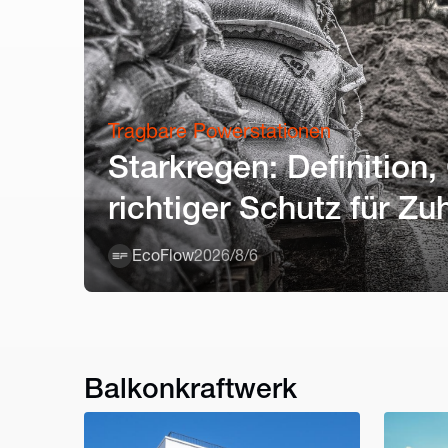
Tragbare Powerstationen
Starkregen: Definition
richtiger Schutz für Z
EcoFlow
2026/8/6
Balkonkraftwerk