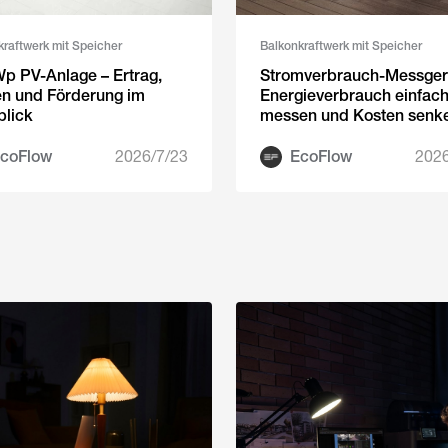
kraftwerk mit Speicher
Balkonkraftwerk mit Speicher
p PV-Anlage – Ertrag,
Stromverbrauch-Messger
en und Förderung im
Energieverbrauch einfac
blick
messen und Kosten senk
coFlow
2026/7/23
EcoFlow
2026