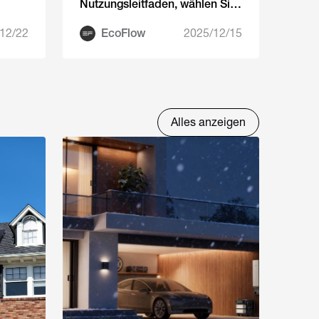
Nutzungsleitfaden, wählen Sie
das richtige Camping-
Solarpanel für sorgenfreies
12/22
EcoFlow
2025/12/15
Campingvergnügen
Alles anzeigen