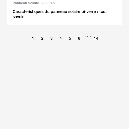
Panneau Solaire
2025/4/7
Caractéristiques du panneau solaire bi-verre : tout
savoir
•••
1
2
3
4
5
6
14