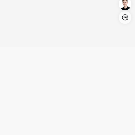
Login/Register
United States (English)
Produits
Assistance
Société
Coopération