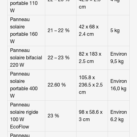
portable 110
cm
W
Panneau
solaire
42 x 68 x
21 – 22 %
5 kg
portable 160
2.4 cm
W
Panneau
82 x 183 x
Environ
solaire bifacial
22 – 23 %
2.5 cm
9,5 kg
220 W
Panneau
105.8 x
solaire
Environ
22.60 %
236.5 x 2.5
portable 400
16,0 kg
cm
W
Panneau
solaire rigide
98 x 58.6 x
Environ
23 %
100 W
3 cm
6.2 kg
EcoFlow
Panneau