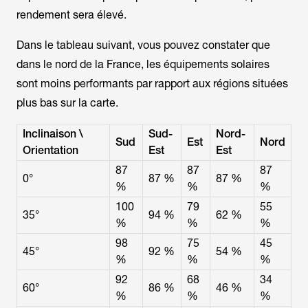
rendement sera élevé.
Dans le tableau suivant, vous pouvez constater que
dans le nord de la
France
, les équipements solaires
sont moins performants par rapport aux régions situées
plus bas sur la carte.
Inclinaison \
Sud-
Nord-
Sud
Est
Nord
Orientation
Est
Est
87
87
87
0°
87 %
87 %
%
%
%
100
79
55
35°
94 %
62 %
%
%
%
98
75
45
45°
92 %
54 %
%
%
%
92
68
34
60°
86 %
46 %
%
%
%