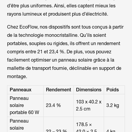
d’être plus uniformes. Ainsi, elles captent mieux les
rayons lumineux et produisent plus d’électricité.
Chez EcoFlow, nos dispositifs sont tous conçus à partir
de la technologie monocristalline. Qu’ils soient
portables, souples ou rigides, ils offrent un rendement
compris entre 21 et 23,4 %. De plus, vous pouvez
facilement optimiser un panneau solaire grâce à la
mallette de transport fournie, déclinable en support de
montage.
Panneaux
Rendement
Dimensions
Poids
Panneau
103 x 40.2 x
solaire
23.4 %
3.2 kg
2.5 cm
portable 60 W
Panneau
178.5 ×
solaire
22 – 23 %
42.0 × 2.5
4 kg