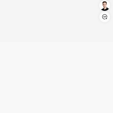
Login/Register
United States (English)
Produits
Assistance
Société
Coopération