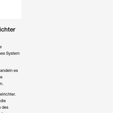
ichter
e
ches System
wandeln es
re
n.
lrichter.
 die
n des