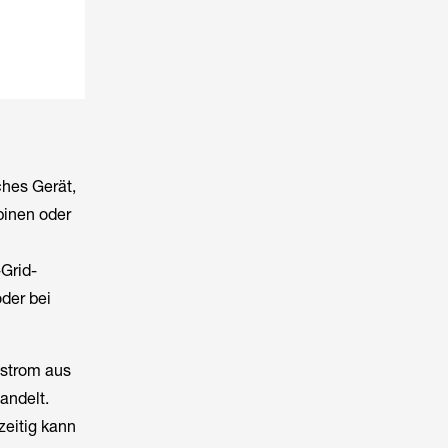
ches Gerät,
binen oder
-Grid-
der bei
hstrom aus
andelt.
zeitig kann