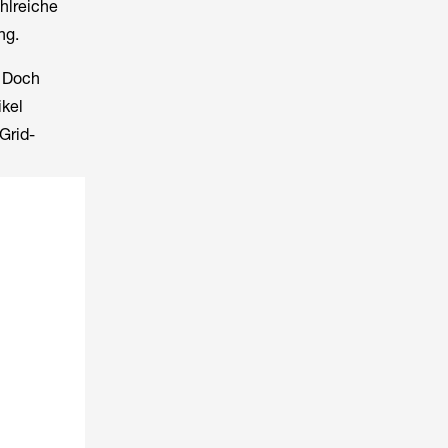
hlreiche
ng.
. Doch
ikel
Grid-