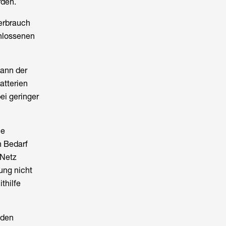
rden.
erbrauch
chlossenen
ann der
atterien
ei geringer
ie
h Bedarf
 Netz
ung nicht
thilfe
 den