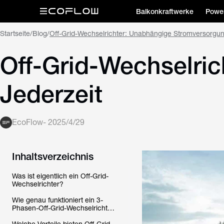
Balkonkraftwerke
Power
Startseite
/
Blog
/
Off-Grid-Wechselrichter: Unabhängige Stromversorgun
Off-Grid-Wechselri
Jederzeit
EcoFlow
-
2025/4/29
Inhaltsverzeichnis
Was ist eigentlich ein Off-Grid-
Wechselrichter?
Wie genau funktioniert ein 3-
Phasen-Off-Grid-Wechselrichter
mit Solarenergie?