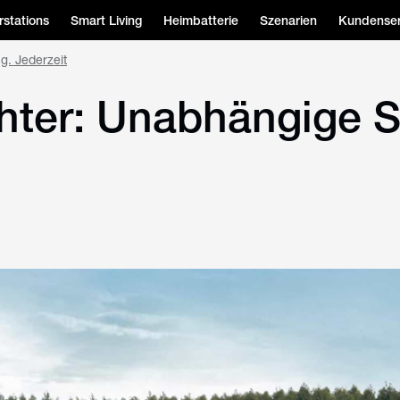
stations
Smart Living
Heimbatterie
Szenarien
Kundenser
g. Jederzeit
chter: Unabhängige 