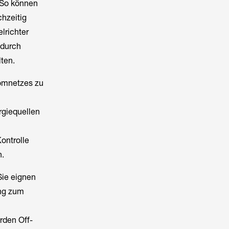
 So können
chzeitig
lrichter
 durch
ten.
romnetzes zu
rgiequellen
ontrolle
n.
Sie eignen
ang zum
rden Off-