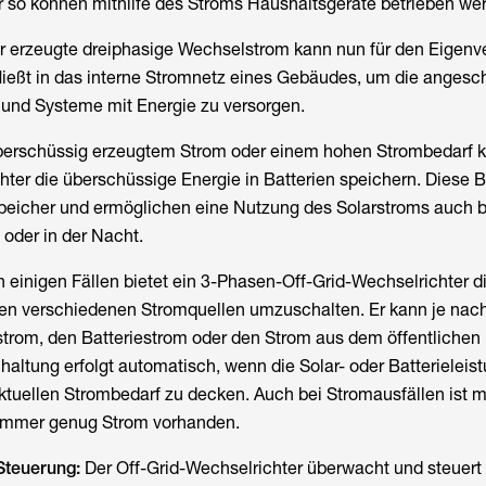
 so können mithilfe des Stroms Haushaltsgeräte betrieben we
 erzeugte dreiphasige Wechselstrom kann nun für den Eigenv
fließt in das interne Stromnetz eines Gebäudes, um die anges
 und Systeme mit Energie zu versorgen.
erschüssig erzeugtem Strom oder einem hohen Strombedarf k
hter die überschüssige Energie in Batterien speichern. Diese B
peicher und ermöglichen eine Nutzung des Solarstroms auch b
oder in der Nacht.
n einigen Fällen bietet ein 3-Phasen-Off-Grid-Wechselrichter d
hen verschiedenen Stromquellen umzuschalten. Er kann je nac
trom, den Batteriestrom oder den Strom aus dem öffentlichen
altung erfolgt automatisch, wenn die Solar- oder Batterieleist
ktuellen Strombedarf zu decken. Auch bei Stromausfällen ist mi
 immer genug Strom vorhanden.
teuerung:
Der Off-Grid-Wechselrichter überwacht und steuert