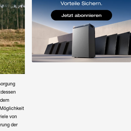
sorgung
ttdessen
d dem
Möglichkeit
iele von
erung der