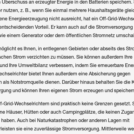
 Überschuss an erzeugter Energie in den Batterien speichern.
r nutzen, z. B., wenn Sie einmal mehrere Haushaltsgeräte glei
igene Energieerzeugung nicht ausreicht, hat ein Off-Grid-Wechse
ntscheidenden Vorteil. Er kann auch auf die Stromversorgung
wie einem Generator oder dem öffentlichen Stromnetz umschal
öglicht es Ihnen, in entlegenen Gebieten oder abseits des St
rischen Strom verzichten zu müssen. Sie können außerdem Ihre
und Ihre Umweltbilanz verbessern, indem Sie erneuerbare Ene
Wechselrichter bietet Ihnen außerdem eine Absicherung gegen
 als Notstromquelle dienen. Darüber hinaus behalten Sie die K
orgung und können Ihren eigenen Strom erzeugen und speicher
-Grid-Wechselrichtern sind praktisch keine Grenzen gesetzt. 
gene Häuser, Hütten oder auch Campingplätze, die keinen Zug
z haben. Auch bei Naturkatastrophen oder anderen Lagen mit
eisten sie eine zuverlässige Stromversorgung. Mittlerweile we