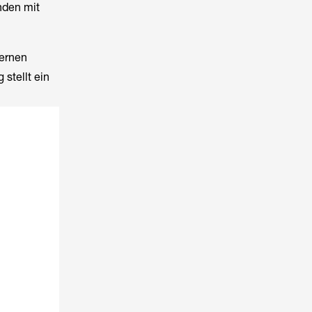
nden mit
ternen
stellt ein