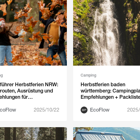
ng
Camping
führer Herbstferien NRW:
Herbstferien baden
routen, Ausrüstung und
württemberg: Campingpla
hlungen für
Empfehlungen + Packliste
ingstrom
unverzichtbare Gegenstä
coFlow
2025/10/22
EcoFlow
2025/