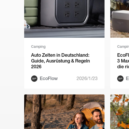
Camping
Campi
Auto Zelten in Deutschland:
EcoFl
Guide, Ausrüstung & Regeln
3 Max
2026
die r
und 
EcoFlow
2026/1/23
E