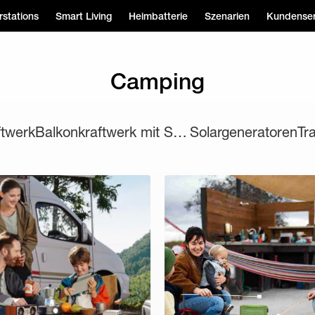
stations
Smart Living
Heimbatterie
Szenarien
Kundenser
Camping
ftwerk
Balkonkraftwerk mit Speicher
Solargeneratoren