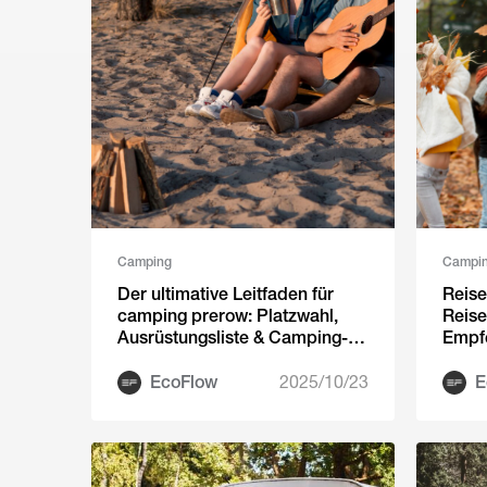
Camping
Campi
Der ultimative Leitfaden für
Reise
camping prerow: Platzwahl,
Reise
Ausrüstungsliste & Camping-
Empfe
Tipps
Camp
EcoFlow
2025/10/23
E