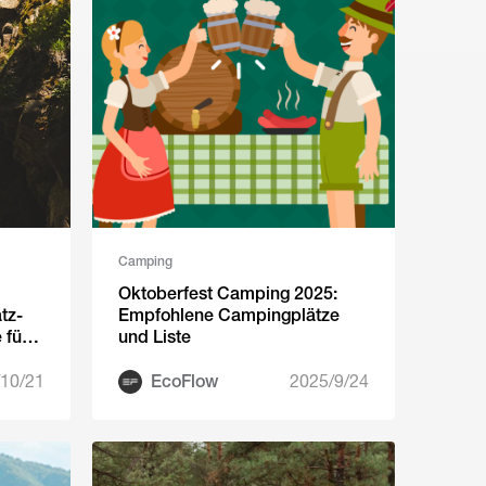
Camping
Oktoberfest Camping 2025:
tz-
Empfohlene Campingplätze
 für
und Liste
nde
10/21
EcoFlow
2025/9/24