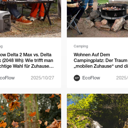
ng
Camping
ow Delta 2 Max vs. Delta
Wohnen Auf Dem
 (2048 Wh): Wie trifft man
Campingplatz: Der Traum
ichtige Wahl für Zuhause
„mobilen Zuhause“ und d
Camping
rechtliche Realität in
Deutschland
coFlow
2025/10/27
EcoFlow
2025/