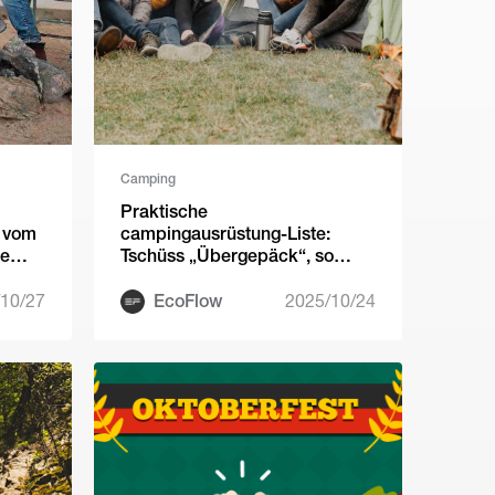
Camping
Praktische
 vom
campingausrüstung-Liste:
ie
Tschüss „Übergepäck“, so
packen Sie nur das Nötigste
10/27
EcoFlow
2025/10/24