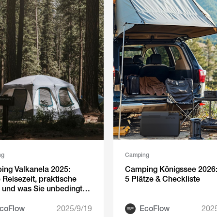
ng
Camping
ng Valkanela 2025:
Camping Königssee 2026:
 Reisezeit, praktische
5 Plätze & Checkliste
 und was Sie unbedingt
ingen sollten
coFlow
2025/9/19
EcoFlow
202