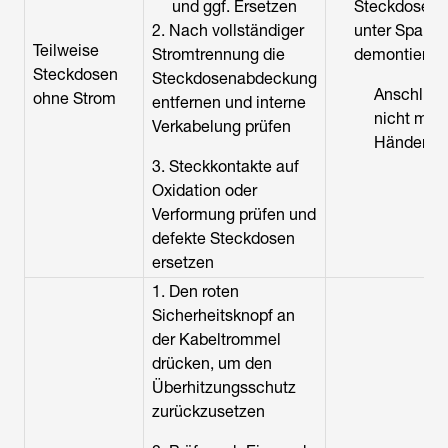
und ggf. Ersetzen
Steckdosen 
2. Nach vollständiger
unter Spann
Teilweise
Stromtrennung die
demontieren
Steckdosen
Steckdosenabdeckung
Anschlus
ohne Strom
entfernen und interne
nicht mit
Verkabelung prüfen
Händen b
3. Steckkontakte auf
Oxidation oder
Verformung prüfen und
defekte Steckdosen
ersetzen
1. Den roten
Sicherheitsknopf an
der Kabeltrommel
drücken, um den
Überhitzungsschutz
zurückzusetzen