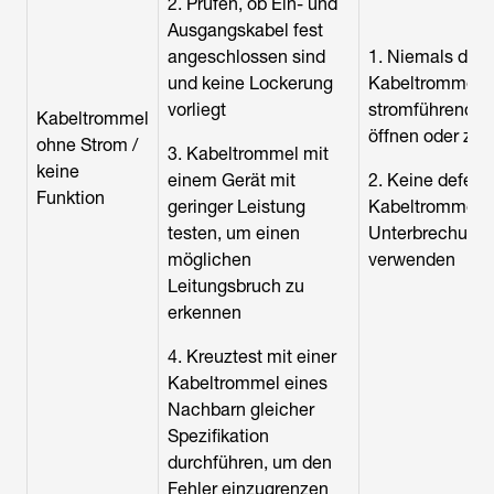
2. Prüfen, ob Ein- und
Ausgangskabel fest
angeschlossen sind
1. Niemals die
und keine Lockerung
Kabeltrommel 
vorliegt
stromführenden
Kabeltrommel
öffnen oder zer
ohne Strom /
3. Kabeltrommel mit
keine
einem Gerät mit
2. Keine defekt
Funktion
geringer Leistung
Kabeltrommel m
testen, um einen
Unterbrechung 
möglichen
verwenden
Leitungsbruch zu
erkennen
4. Kreuztest mit einer
Kabeltrommel eines
Nachbarn gleicher
Spezifikation
durchführen, um den
Fehler einzugrenzen