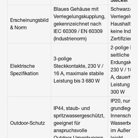
Stecker
Blaues Gehäuse mit
Schwarz/wei
Verriegelungskupplung,
Verriegelung
Erscheinungsbild
gekennzeichnet nach
Haushaltsst
& Norm
IEC 60309 / EN 60309
keine Indust
(Industrienorm)
Zertifizierun
2-polige Ko
seitliche
3-polige
Erdungskont
Elektrische
Steckkontakte, 230 V /
230 V / 10 A
Spezifikation
16 A, maximale stabile
A, dauerhaft
Leistung bis 3 680 W
Leistung bis
300 W
IP20, nur
IP44, staub- und
grundlegend
spritzwassergeschützt,
Innenschutz
Outdoor-Schutz
geeignet für
Wasserbestä
anspruchsvolle
im Außenbe
Outdoor-Umgebungen
leicht