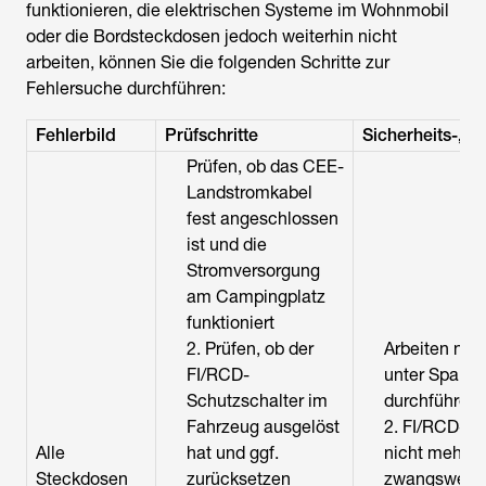
funktionieren, die elektrischen Systeme im Wohnmobil
oder die Bordsteckdosen jedoch weiterhin nicht
arbeiten, können Sie die folgenden Schritte zur
Fehlersuche durchführen:
Fehlerbild
Prüfschritte
Sicherheits-„ro
Prüfen, ob das CEE-
Landstromkabel
fest angeschlossen
ist und die
Stromversorgung
am Campingplatz
funktioniert
2. Prüfen, ob der
Arbeiten nie
FI/RCD-
unter Spann
Schutzschalter im
durchführen
Fahrzeug ausgelöst
2. FI/RCD-Sc
Alle
hat und ggf.
nicht mehrfa
Steckdosen
zurücksetzen
zwangsweis