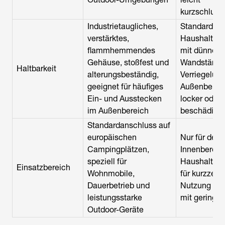
kurzschluss
Industrietaugliches,
Standard-
verstärktes,
Haushaltsg
flammhemmendes
mit dünner
Gehäuse, stoßfest und
Wandstärke,
Haltbarkeit
alterungsbeständig,
Verriegelung
geeignet für häufiges
Außenbereic
Ein- und Ausstecken
locker oder
im Außenbereich
beschädigt
Standardanschluss auf
europäischen
Nur für den
Campingplätzen,
Innenbereich
speziell für
Haushalten 
Einsatzbereich
Wohnmobile,
für kurzzeiti
Dauerbetrieb und
Nutzung von
leistungsstarke
mit geringer
Outdoor-Geräte