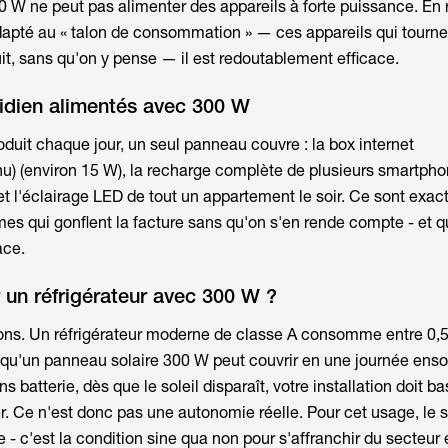
00 W
ne peut pas alimenter des appareils à forte puissance. En 
dapté au « talon de consommation » — ces appareils qui tourne
it, sans qu'on y pense — il est redoutablement efficace.
idien alimentés avec 300 W
duit chaque jour, un seul panneau couvre : la box internet
u) (environ 15 W), la recharge complète de plusieurs smartpho
et l'éclairage LED de tout un appartement le soir. Ce sont exa
 qui gonflent la facture sans qu'on s'en rende compte - et q
ace.
 un réfrigérateur avec 300 W ?
ons. Un réfrigérateur moderne de classe A consomme entre 0,5
 qu'un
panneau solaire 300 W
peut couvrir en une journée ensol
ns batterie, dès que le soleil disparaît, votre installation doit ba
 Ce n'est donc pas une autonomie réelle. Pour cet usage, le 
 - c'est la condition sine qua non pour s'affranchir du secteur 