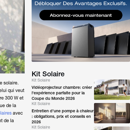
Kit Solaire
Kit Solaire
e solaire.
Vidéoprojecteur chambre: créer
lui qui veut
l'expérience parfaite pour la
ire 300 W
et
Coupe du Monde 2026
Kit Solaire
ue de la
Entretien d'une pompe à chaleur
olaires
avec
: obligations, prix et conseils en
t de la
2026
Kit Solaire