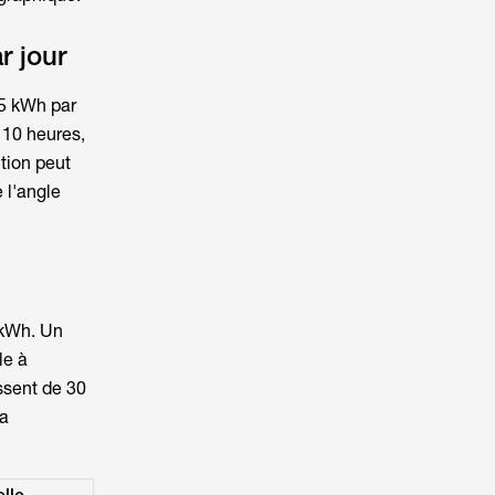
r jour
,5 kWh par
e 10 heures,
tion peut
 l'angle
 kWh. Un
le à
ssent de 30
la