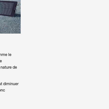
omme le
ce
a nature de
eut diminuer
onc