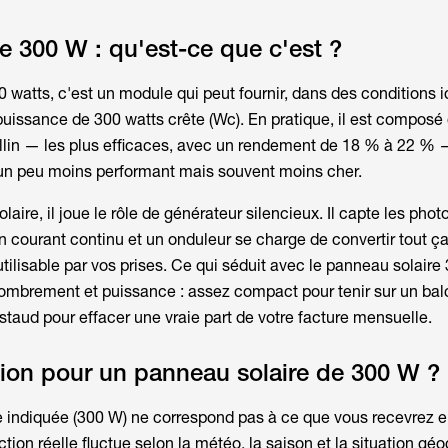
e 300 W : qu'est-ce que c'est ?
0 watts
, c'est un module qui peut fournir, dans des conditions 
puissance de 300 watts crête (Wc). En pratique, il est composé 
llin — les plus efficaces, avec un rendement de 18 % à 22 % 
n, un peu moins performant mais souvent moins cher.
laire, il joue le rôle de générateur silencieux. Il capte les pho
en courant continu et un onduleur se charge de convertir tout ç
utilisable par vos prises. Ce qui séduit avec le
panneau solaire
combrement et puissance : assez compact pour tenir sur un ba
taud pour effacer une vraie part de votre facture mensuelle.
ion pour un panneau solaire de 300 W ?
 indiquée (300 W) ne correspond pas à ce que vous recevrez 
ion réelle fluctue selon la météo, la saison et la situation gé