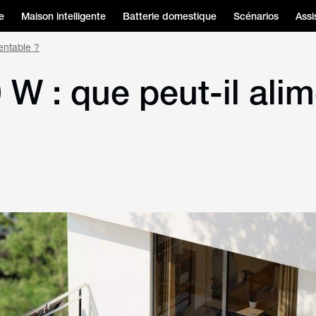
e
Maison intelligente
Batterie domestique
Scénarios
Assi
entable ?
W : que peut-il alim