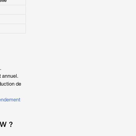
lle
.
t annuel.
duction de
endement
 W ?