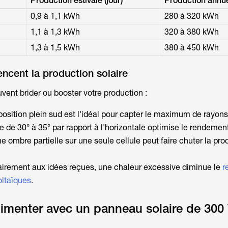
Production estivale (jour)
Production annue
0,9 à 1,1 kWh
280 à 320 kWh
1,1 à 1,3 kWh
320 à 380 kWh
1,3 à 1,5 kWh
380 à 450 kWh
encent la production solaire
vent brider ou booster votre production :
position plein sud est l'idéal pour capter le maximum de rayons
e de 30° à 35° par rapport à l'horizontale optimise le rendemen
ombre partielle sur une seule cellule peut faire chuter la pro
airement aux idées reçues, une chaleur excessive diminue le
r
oltaïques
.
imenter avec un panneau solaire de 300