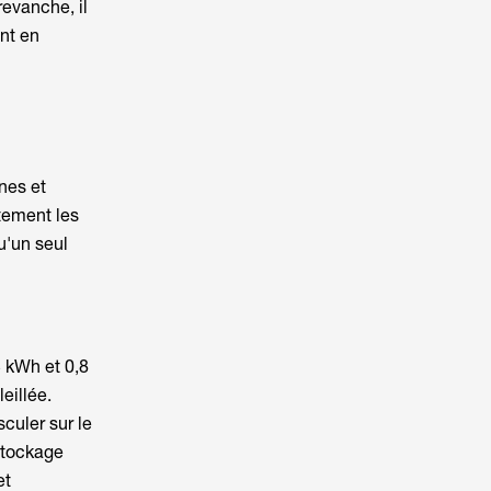
revanche, il
nt en
nes et
ctement les
u'un seul
 kWh et 0,8
eillée.
sculer sur le
stockage
et