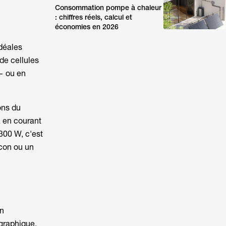
Consommation pompe à chaleur
: chiffres réels, calcul et
économies en 2026
idéales
de cellules
— ou en
tons du
a en courant
 300 W
, c'est
lcon ou un
en
ographique.