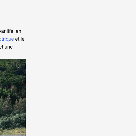
anlife, en
ctrique
et le
et une