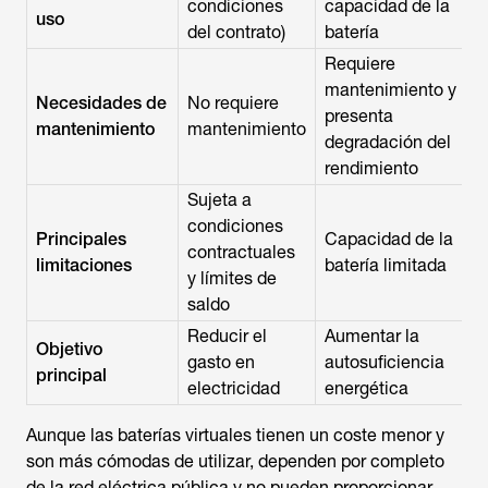
condiciones
capacidad de la
uso
del contrato)
batería
Requiere
mantenimiento y
Necesidades de
No requiere
presenta
mantenimiento
mantenimiento
degradación del
rendimiento
Sujeta a
condiciones
Principales
Capacidad de la
contractuales
limitaciones
batería limitada
y límites de
saldo
Reducir el
Aumentar la
Objetivo
gasto en
autosuficiencia
principal
electricidad
energética
Aunque las baterías virtuales tienen un coste menor y
son más cómodas de utilizar, dependen por completo
de la red eléctrica pública y no pueden proporcionar