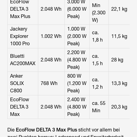
EcoFlow
3.000 W
Min
DELTA 3
2.048 Wh
(6.000 W
22,1 kg
(2.300
Max Plus
Peak)
W)
Jackery
1.000 W
ca.
Explorer
1.002 Wh
(2.000 W
11,5 kg
1,8 h
1000 Pro
Peak)
2.200 W
Bluetti
ca.
2.048 Wh
(4.800 W
28 kg
AC200MAX
1,5 h
Peak)
Anker
800 W
ca.
SOLIX
768 Wh
(1.200 W
13,3 kg
1,2 h
C800
Peak)
EcoFlow
2.400 W
ca. 55
DELTA 3
2.048 Wh
(4.800 W
20,3 kg
Min
Max
Peak)
Die
EcoFlow DELTA 3 Max Plus
sticht vor allem bei