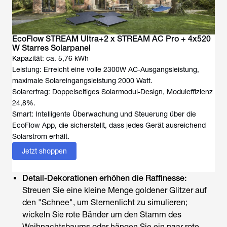
EcoFlow STREAM Ultra+2 x STREAM AC Pro + 4x520
W Starres Solarpanel
Kapazität: ca. 5,76 kWh
Leistung: Erreicht eine volle 2300W AC-Ausgangsleistung,
maximale Solareingangsleistung 2000 Watt.
Solarertrag: Doppelseitiges Solarmodul-Design, Moduleffizienz
24,8%.
Smart: Intelligente Überwachung und Steuerung über die
EcoFlow App, die sicherstellt, dass jedes Gerät ausreichend
Solarstrom erhält.
Jetzt shoppen
Detail-Dekorationen erhöhen die Raffinesse:
Streuen Sie eine kleine Menge goldener Glitzer auf
den "Schnee", um Sternenlicht zu simulieren;
wickeln Sie rote Bänder um den Stamm des
Weihnachtsbaums oder hängen Sie ein paar rote