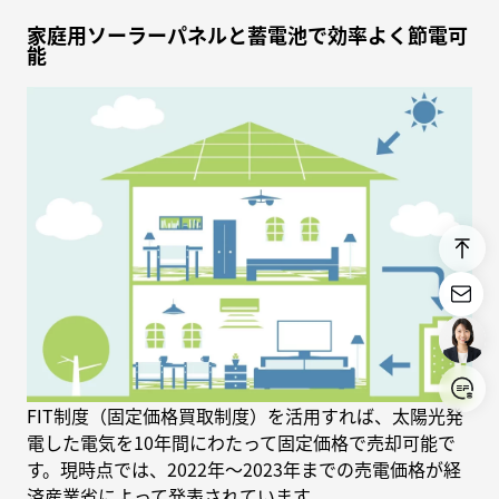
家庭用ソーラーパネルと蓄電池で効率よく節電可
能
Login/Register
FIT制度（固定価格買取制度）を活用すれば、太陽光発
電した電気を10年間にわたって固定価格で売却可能で
United States (English)
す。現時点では、2022年〜2023年までの売電価格が経
済産業省によって発表されています。