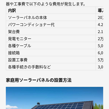
器や工事費で以下のような費用が発生します。
内訳
導入
ソーラーパネルの本体
20万
パワーコンディショナー代
4.2万
架台費
2.1万
発電モニター
2万円
各種ケーブル
5,00
接続箱
6,00
設置工事費
5万円
各種手続きの手数料など
3,00
家庭用ソーラーパネルの設置方法