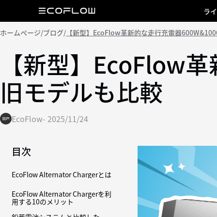
ライ
ホームページ
/
ブログ
/
【新型】EcoFlow革新的な走行充電器600W&1
【新型】EcoFlow
旧モデルも比較
EcoFlow
-
2025/11/24
目次
EcoFlow Alternator Chargerとは
EcoFlow Alternator Chargerを利
用する10のメリット