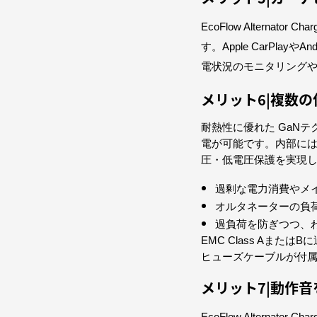
EcoFlow Altern
す。Apple CarPla
電状況のモニタリング
メリット6|複数
耐熱性に優れた GaNテクノ
電が可能です。内部に
圧・低電圧保護を実現
過剰な電力消費やメ
オルタネーターの負
過負荷を防ぎつつ、
EMC Class Aま
ヒューズケーブルが付
メリット7|動作