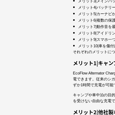
メリット3|メインバ
メリット4|バッテリ
メリット5|カーナビ
メリット6|複数の保
メリット7|動作音を
メリット8|アイドリ
メリット9|スマホ一
メリット10|車を傷
それぞれのメリットに
メリット1|キャ
EcoFlow Alterna
電できます。従来のシガ
ずか1時間で充電が可能
キャンプや車中泊の目
を受けない自由な充電
メリット2|他社