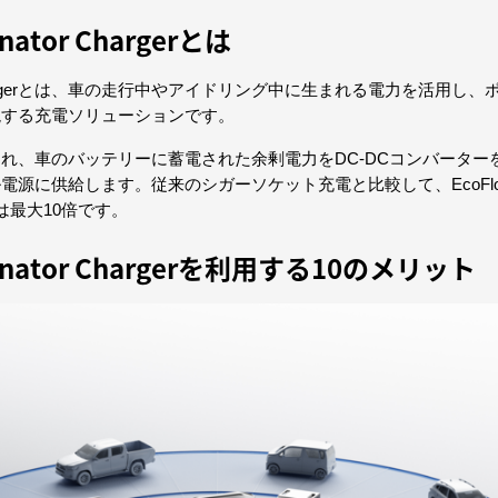
rnator Chargerとは
ator Chargerとは、車の走行中やアイドリング中に生まれる電力を活用し
現する充電ソリューションです。
れ、車のバッテリーに蓄電された余剰電力をDC-DCコンバーター
に供給します。従来のシガーソケット充電と比較して、EcoFlow Alt
度は最大10倍です。
ternator Chargerを利用する10のメリット