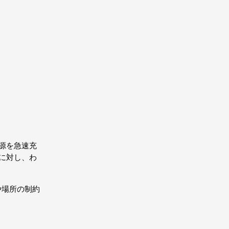
ル電源を急速充
のに対し、わ
や場所の制約