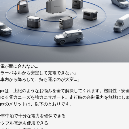
が間に合わない...」
ーラーパネルから安定して充電できない」
車内から降ろして、持ち運ぶのが大変...」
ator Chargerは、上記のようなお悩みを全て解決してくれます。機能性・
らゆる電力ニーズを強力にサポート。走行時の余剰電力を無駄にし
or Chargerのメリットは、以下のとおりです。
や車中泊で十分な電力を確保できる
ータブル電源も使用できる