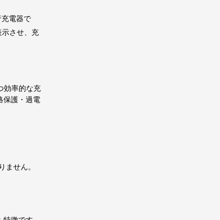
走行充電器で
イに表示させ、充
全かつ効率的な充
絡保護・過電
ありません。