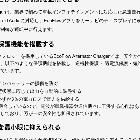
ator Chargerは、業界で初めて車載インフォテインメントに対応した急速
yやAndroid Audioに対応し、EcoFlowアプリをカーナビのディスプレ
や制御が運転中に行えます。
の保護機能を搭載する
ロジーを採用しているEcoFlow Alternator Chargerでは、安
は、以下のような保護機能を搭載し、逆極性保護・
過電流保護・短
しています。
インバッテリーの損傷を防ぐ
荷状態に応じて出力を自動的に調整する
わずか3％の電力ロスで電力を供給する
たはBに適合しているので、電波が車載機器や通信機器に干渉する心配は
属しており、万が一の安全性も担保されています。
音を最小限に抑えられる