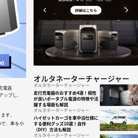
オルタネーターチャージャー
オルタネーターチャージャー
充電器
走行充電器のおすすめ4選！相性
幅にアップし、
が良いポータブル電源の特徴や活
躍する場面も解説
オルタネーターチャージャー
説します。
ハイゼットカーゴを車中泊仕様に
する便利グッズ10選！自作
るので、車を小
（DIY）方法も解説
オルタネーターチャージャー