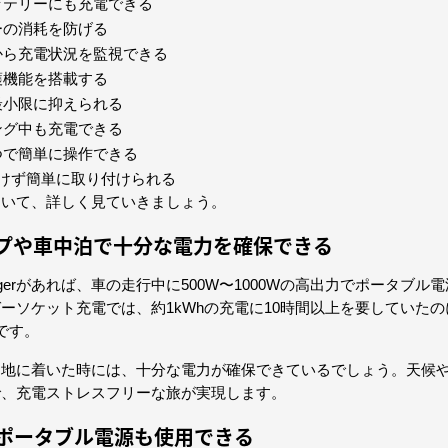
ッテリーにも充電できる
ーの消耗を防げる
から充電状況を監視できる
護機能を搭載する
最小限に抑えられる
ング中も充電できる
つで簡単に操作できる
付けず簡単に取り付けられる
ついて、詳しく見ていきましょう。
ンプや車中泊で十分な電力を確保できる
tor Chargerがあれば、車の走行中に500W〜1000Wの高出力でポータブ
ーソケット充電では、約1kWhの充電に10時間以上を要していた
です。
的地に着いた時には、十分な電力が確保できているでしょう。天候
で、充電ストレスフリーな旅が実現します。
製ポータブル電源も使用できる