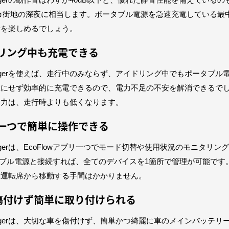
ator Chargerの動作音はわずか40dB以下と、優れた静音性能を備えてい
や市街地の深夜に相当します。ポータブル電源を急速充電している最
話を楽しめるでしょう。
ドリング中も充電できる
ator Chargerを使えば、走行中のみならず、アイドリング中でもポータブ
駄にせず効率的に充電できるので、電力不足の不安を解消できるで
出力は、走行時よりも低くなります。
ホ一つで簡単に操作できる
tor Chargerは、EcoFlowアプリ一つでモード切替や使用状況のモニタリ
ポータブル電源と接続すれば、全てのデバイスを1箇所で管理が可能です
て運転席から移動する手間はかかりません。
を傷付けず簡単に取り付けられる
ator Chargerは、大切な車を傷付けず、簡単かつ綺麗に車のメインバッテ