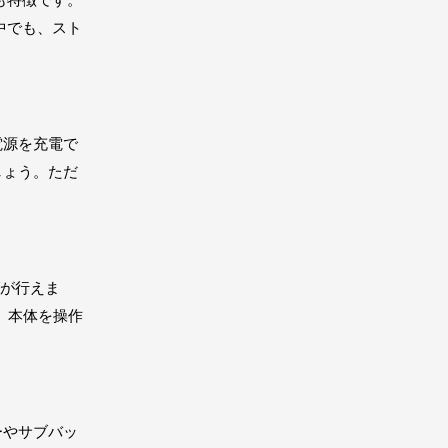
るのも特徴です。
中でも、スト
ル電源を充電で
しょう。ただ
ングが行えま
。本体を操作
リーやサブバッ