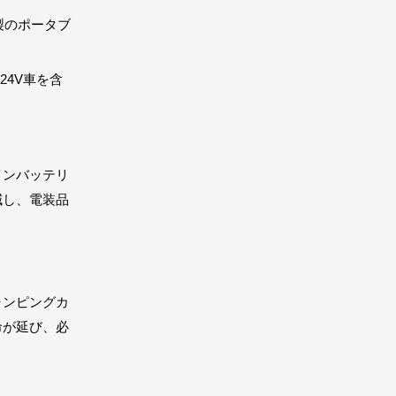
他社製のポータブ
24V車を含
メインバッテリ
減し、電装品
ャンピングカ
命が延び、必