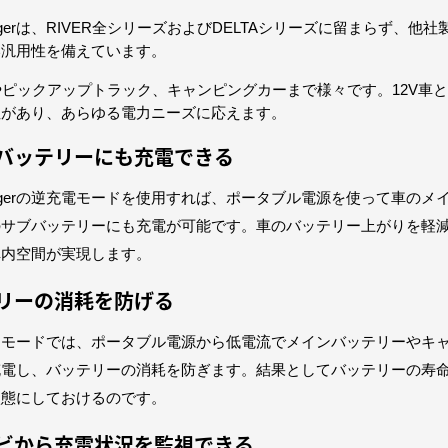
tor Chargerは、RIVER全シリーズおよびDELTAシリーズに留まらず、
い汎用性を備えています。
やピックアップトラック、キャンピングカーまで様々です。12V車と
性があり、あらゆる電力ニーズに応えます。
ンバッテリーにも充電できる
ator Chargerの逆充電モードを使用すれば、ポータブル電源を使って車の
のサブバッテリーにも充電が可能です。車のバッテリー上がりを軽
車内空間が実現します。
テリーの消耗を防げる
スモードでは、ポータブル電源から低電流でメインバッテリーやキ
充電し、バッテリーの消耗を防ぎます。結果としてバッテリーの寿
状態にしておけるのです。
ナビから充電状況を監視できる