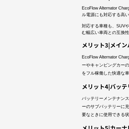
EcoFlow Alterna
ル電源にも対応する高
対応する車種も、SUV
む幅広い車両との互換
メリット3|メイ
EcoFlow Altern
ーやキャンピングカー
をフル稼働した快適な
メリット4|バッ
バッテリーメンテナン
ーのサブバッテリーに
要なときに使用できる
メリット5|カー