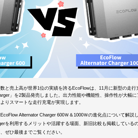
と売上高が世界1位の実績を誇るEcoFlowは、11月に新型の走行
nator Charger」を2製品発売しました。出力性能や機能性、操作性が大
・よりスマートな走行充電が実現します。
low Alternator Charger 600Ｗ＆1000Ｗの進化点について解
ator Chargerを利用するメリットや活躍する場面、新旧比較も掲載してい
は、ぜひ最後までご覧ください。