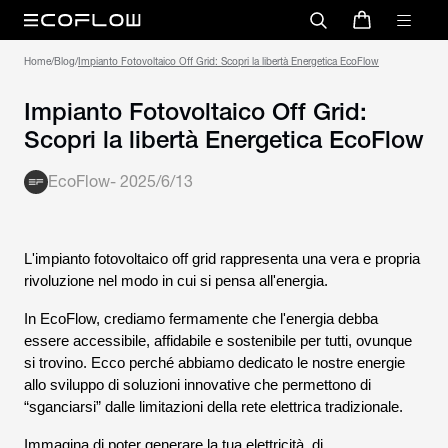
Home
/
Blog
/
Impianto Fotovoltaico Off Grid: Scopri la libertà Energetica EcoFlow
Impianto Fotovoltaico Off Grid:
Scopri la libertà Energetica EcoFlow
EcoFlow
-
2025/6/13
L'impianto fotovoltaico off grid rappresenta una vera e propria
rivoluzione nel modo in cui si pensa all'energia.
In EcoFlow, crediamo fermamente che l'energia debba
essere accessibile, affidabile e sostenibile per tutti, ovunque
si trovino. Ecco perché abbiamo dedicato le nostre energie
allo sviluppo di soluzioni innovative che permettono di
“sganciarsi” dalle limitazioni della rete elettrica tradizionale.
Immagina di poter generare la tua elettricità, di