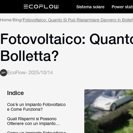
Sistema solare
Power stat
Home
/
Blog
/
Fotovoltaico: Quanto Si Può Risparmiare Davvero in Bollet
Fotovoltaico: Quant
Bolletta?
EcoFlow
-
2025/10/14
Indice
Cos’è un Impianto Fotovoltaico
e Come Funziona?
Quali Risparmi si Possono
Ottenere con un Impianto
Fotovoltaico?