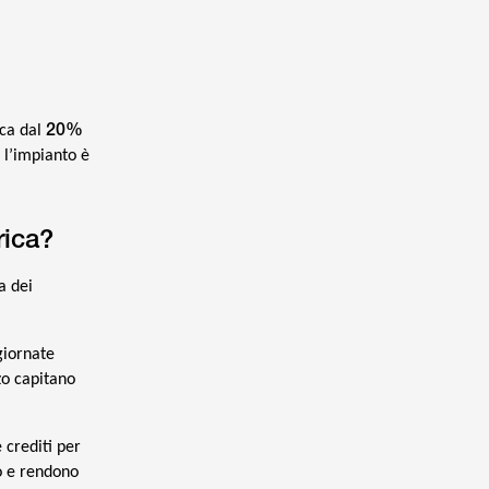
20%
ica dal
 l’impianto è
rica?
a dei
giornate
zo capitano
 crediti per
o e rendono