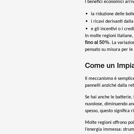
I benefici economici arri
la riduzione delle bol
i ricavi derivanti dall
e gli incentivi o i cred
In molte regioni italiane
fino al 50%
. La variazi
pensato su misura per le 
Come un Impian
Il meccanismo è semplice 
pannelli anziché dalla ret
Se hai anche le batterie,
nuvolose, diminuendo anco
spesso, questo significa r
Molte regioni offrono poi 
l’energia immessa: strum