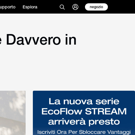
upporto
Esplora
negozio
e Davvero in