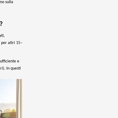
ono sulla
?
ti,
per altri 15–
ufficiente e
i). In questi