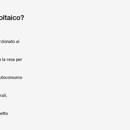
oltaico?
rzionato ai
o la resa per
’autoconsumo
rali,
netto