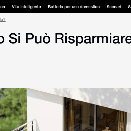
ion
Vita intelligente
Batteria per uso domestico
Scenari
S
ta?
o Si Può Risparmiar