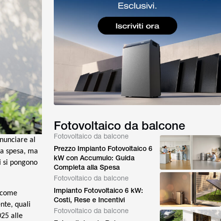
Fotovoltaico da balcone
Fotovoltaico da balcone
inunciare al
Prezzo Impianto Fotovoltaico 6
la spesa, ma
kW con Accumulo: Guida
i si pongono
Completa alla Spesa
Fotovoltaico da balcone
Impianto Fotovoltaico 6 kW:
: come
Costi, Rese e Incentivi
nte, quali
Fotovoltaico da balcone
025 alle