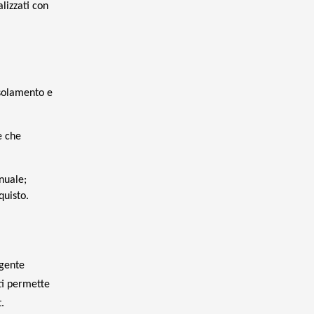
alizzati con
isolamento e
e che
nnuale;
quisto.
igente
 ti permette
.