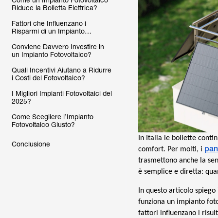
Come un Impianto Fotovoltaico
Riduce la Bolletta Elettrica?
Fattori che Influenzano i
Risparmi di un Impianto
Fotovoltaico?
Conviene Davvero Investire in
un Impianto Fotovoltaico?
Quali Incentivi Aiutano a Ridurre
i Costi del Fotovoltaico?
I Migliori Impianti Fotovoltaici del
2025?
Come Scegliere l’Impianto
Fotovoltaico Giusto?
In Italia le bollette con
Conclusione
pann
comfort. Per molti, i
trasmettono anche la sens
è semplice e diretta: qua
In questo articolo spiego
funziona un impianto foto
fattori influenzano i risu