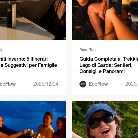
ip
Road Trip
ti Inverno: 5 Itinerari
Guida Completa al Trekki
i e Suggestivi per Famiglie
Lago di Garda: Sentieri,
Consigli e Panorami
coFlow
2025/12/24
EcoFlow
2025/