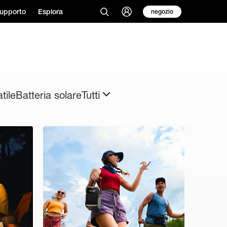
upporto
Esplora
negozio
tile
Batteria solare
Tutti