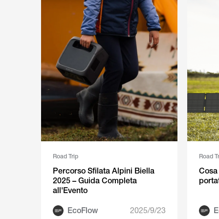
Road Trip
Road Tr
Percorso Sfilata Alpini Biella
Cosa 
2025 – Guida Completa
porta
all'Evento
EcoFlow
2025/9/23
E