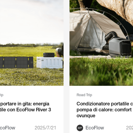
ip
Road Trip
portare in gita: energia
Condizionatore portatile 
tile con EcoFlow River 3
pompa di calore: comfort
ovunque
coFlow
2025/7/21
EcoFlow
20