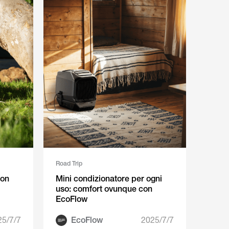
Road Trip
con
Mini condizionatore per ogni
uso: comfort ovunque con
EcoFlow
25/7/7
EcoFlow
2025/7/7