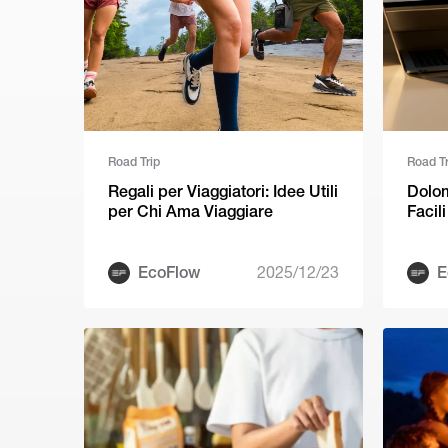
Road Trip
Road Tr
Regali per Viaggiatori: Idee Utili
Dolomi
per Chi Ama Viaggiare
Facil
EcoFlow
2025/12/23
E