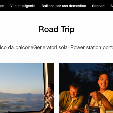
ion
Vita intelligente
Batteria per uso domestico
Scenari
S
Road Trip
aico da balcone
Generatori solari
Power station porta