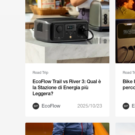
Road Trip
Road Tr
EcoFlow Trail vs River 3: Qual è
Bike I
la Stazione di Energia più
percor
Leggera?
EcoFlow
2025/10/23
E