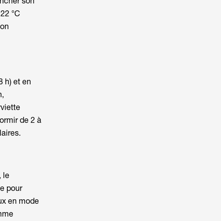
encher son
 22 °C
ion
8 h) et en
n,
viette
ormir
de 2 à
aires.
 le
le pour
ieux en mode
omme