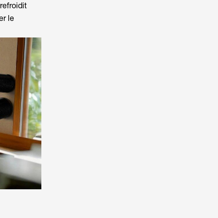
efroidit
er le