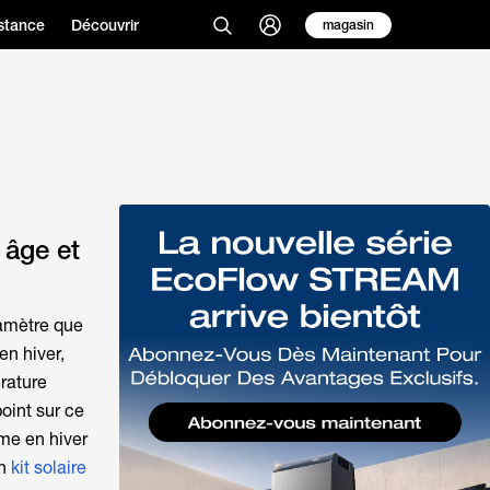
stance
Découvrir
magasin
 âge et
ramètre que
en hiver,
rature
oint sur ce
me en hiver
un
kit solaire