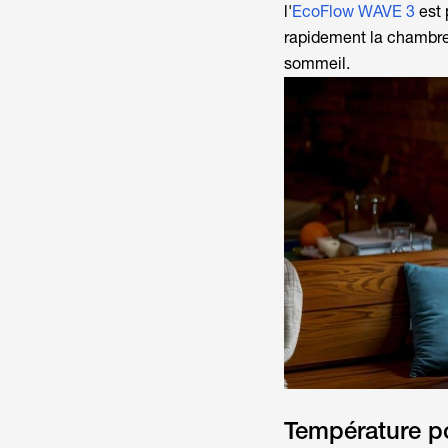
l'
EcoFlow WAVE 3
est 
rapidement la chambre 
sommeil.
Température po