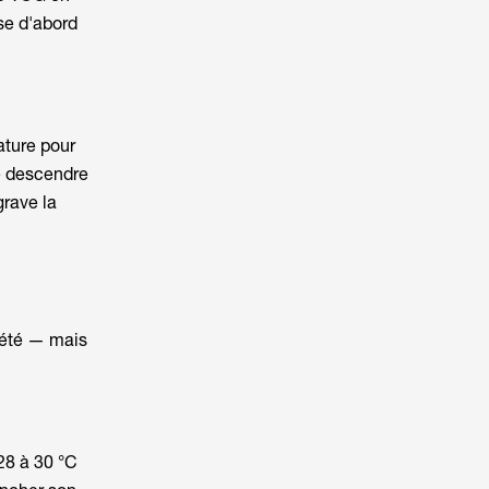
e d'abord
ature pour
de descendre
grave la
été
— mais
28 à 30 °C