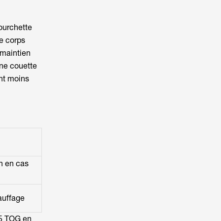
fourchette
e corps
 maintien
ne couette
ent moins
n en cas
auffage
,5 TOG en