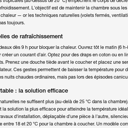
s tropicales (au-dessus de 20 °C) empêchent le corps de décl
efroidissement. L'objectif est de maintenir la chambre sous les
chaleur — or les techniques naturelles (volets fermés, ventilat
pas toujours.
lles de rafraîchissement
deaux dès 9 h pour bloquer la chaleur. Ouvrez tôt le matin (6 h-
r créer un courant d'air. Optez pour des draps en coton ou en li
ts. Prenez une douche tiède avant le coucher et placez une ser
lateur. Ces gestes permettent de baisser la
température pour d
es nuits chaudes ordinaires, mais pas lors des épisodes canicul
table : la solution efficace
aturelles ne suffisent plus (au-delà de 25 °C dans la chambre),
 la solution la plus efficace pour atteindre la
température idéa
travaux d'installation, déplaçable d'une pièce à l'autre, silenc
gne entre 18 et 20 °C pour la chambre à coucher. Un modèle c