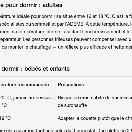
e pour dormir : adultes
érature idéale pour dormir
se situe entre 16 et 18 °C. C'est la 
écialistes du sommeil et par l'ADEME. À cette température, l
ement sa température interne, facilitant l'endormissement et le
réparateur. Les personnes frileuses peuvent compenser avec u
e de monter le chauffage — un réflexe plus efficace et nettem
dormir : bébés et enfants
érature recommandée
Précautions
20 °C, jamais au-dessus
Risque de mort subite du nourrisso
2 °C
de surchauffe
19 °C
Adapter la couette plutôt que le ch
re est plus important que celui du thermostat : turbulette de 2