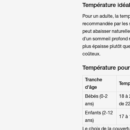
Température idéal
Pour un adulte, la
temp
recommandée par les sp
peut abaisser naturell
d'un sommeil profond 
plus épaisse plutôt qu
coûteux.
Température pour 
Tranche
Temp
d'âge
Bébés (0-2
18 à 
ans)
de 2
Enfants (2-12
17 à 
ans)
Le choix de la couvertu