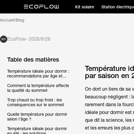
Kit solaire
Station électriqu
Accueil
/
Blog
EcoFlow
-
2026/6/26
Table des matières
Température id
Température idéale pour dormir :
par saison en 
recommandations par âge et
par saison en 2026
Comment la température affecte
On dort un tiers de sa 
la qualité du sommeil
beaucoup négligent : l
Trop chaud ou trop froid : les
rarement dans la four
conséquences sur le sommeil
idéale pour dormir
est 
Quelle température pour dormir
selon l'âge ?
que dit la science, le
et les erreurs les plus
Température idéale pour dormir
en été : les solutions