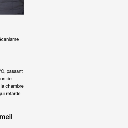
mécanisme
°C, passant
ion de
e la chambre
qui retarde
meil