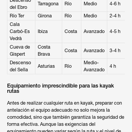
Descenso
Tarragona
Río
Medio
4-6 h
del Ebro
Río Ter
Girona
Río
Medio
2-4 h
Cala
Carbó-Es
Ibiza
Costa
Avanzado
4-5 h
Vedrà
Cueva de
Costa
Costa
Avanzado
3-4 h
Gispert
Brava
Descenso
Medio-
Asturias
Río
4 h
del Sella
Avanzado
Equipamiento imprescindible para las kayak
rutas
Antes de realizar cualquier
ruta en kayak
, preparar con
antelación el equipo adecuado no solo mejora la
comodidad, sino que también garantiza la seguridad de
forma efectiva. Aunque las exigencias del
equipamiento pueden variar según la ruta y el nivel de