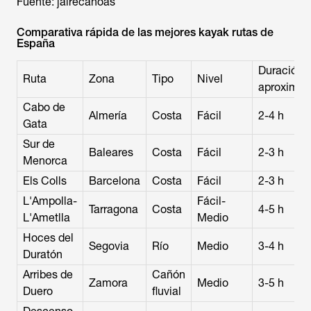
Fuente: jairecanoas
Comparativa rápida de las mejores kayak rutas de
España
Duración
Ruta
Zona
Tipo
Nivel
aproxima
Cabo de
Almería
Costa
Fácil
2-4 h
Gata
Sur de
Baleares
Costa
Fácil
2-3 h
Menorca
Els Colls
Barcelona
Costa
Fácil
2-3 h
L'Ampolla-
Fácil-
Tarragona
Costa
4-5 h
L'Ametlla
Medio
Hoces del
Segovia
Río
Medio
3-4 h
Duratón
Arribes de
Cañón
Zamora
Medio
3-5 h
Duero
fluvial