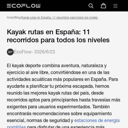
Inicio
/
Blog
/
Kayak rutas en España: 11 recorridos para todos los niveles
Kayak rutas en España: 11
recorridos para todos los niveles
EcoFlow
-
2026/6/23
El kayak deporte combina aventura, naturaleza y
ejercicio al aire libre, convirtiéndose en una de las
actividades acuáticas más populares en España. Para
ayudarte a planificar tu próxima escapada, hemos
reunido las mejores
kayak rutas
del país, desde
recorridos aptos para principiantes hasta travesías más
exigentes para usuarios experimentados. También
encontrarás recomendaciones sobre equipamiento
esencial, normas de seguridad y
estaciones de energía
portátiles
para disfrutar de una experiencia más