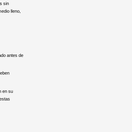
s sin
edio lleno,
ado antes de
deben
n en su
 estas