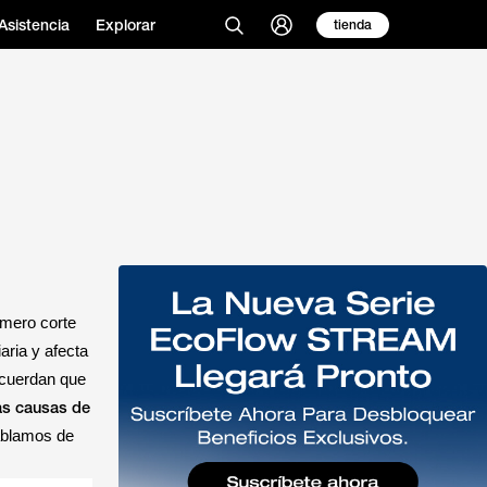
Asistencia
Explorar
tienda
 mero corte
aria y afecta
ecuerdan que
as causas de
ablamos de