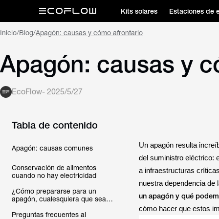
Kits solares
Estaciones de 
Inicio
/
Blog
/
Apagón: causas y cómo afrontarlo
Apagón: causas y c
EcoFlow
-
2025/5/27
Tabla de contenido
Un apagón resulta increí
Apagón: causas comunes
del suministro eléctrico:
Conservación de alimentos
a infraestructuras críti
cuando no hay electricidad
nuestra dependencia de la
¿Cómo prepararse para un
un apagón y qué podemo
apagón, cualesquiera que sean
sus motivos?
cómo hacer que estos imp
Preguntas frecuentes al