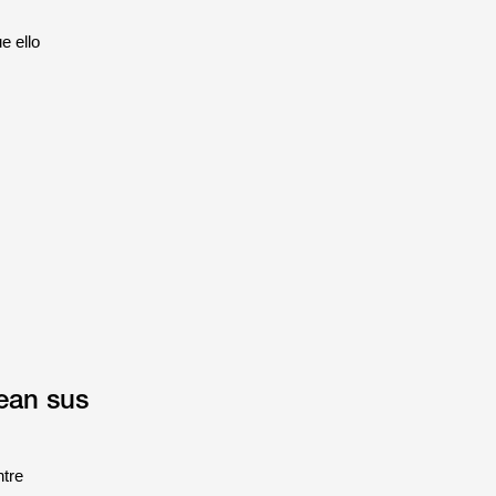
e ello
ean sus
ntre