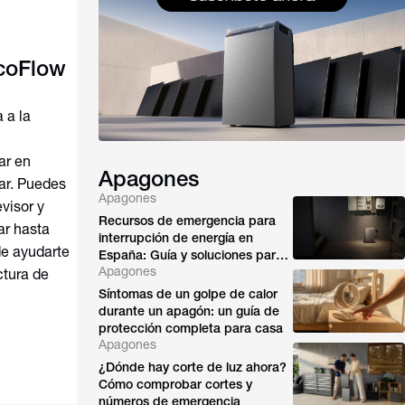
EcoFlow
 a la
ar en
Apagones
gar. Puedes
Apagones
evisor y
Recursos de emergencia para
ar hasta
interrupción de energía en
e ayudarte
España: Guía y soluciones para
Apagones
el hogar
ctura de
Síntomas de un golpe de calor
durante un apagón: un guía de
protección completa para casa
Apagones
¿Dónde hay corte de luz ahora?
Cómo comprobar cortes y
números de emergencia