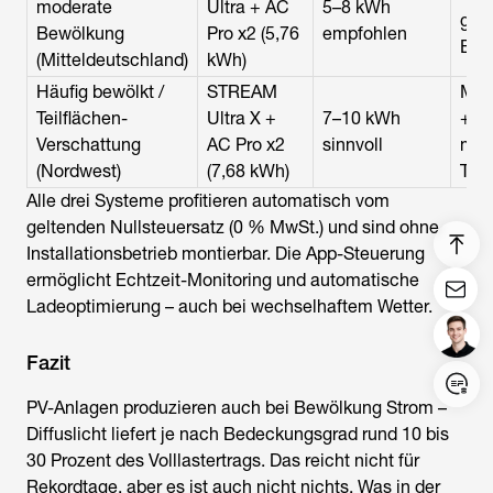
moderate
Ultra + AC
5–8 kWh
gut
Bewölkung
Pro x2 (5,76
empfohlen
Eig
(Mitteldeutschland)
kWh)
Häufig bewölkt /
STREAM
Mik
Teilflächen-
Ultra X +
7–10 kWh
+ gr
Verschattung
AC Pro x2
sinnvoll
meh
(Nordwest)
(7,68 kWh)
Trü
Alle drei Systeme profitieren automatisch vom
geltenden Nullsteuersatz (0 % MwSt.) und sind ohne
Installationsbetrieb montierbar. Die App-Steuerung
ermöglicht Echtzeit-Monitoring und automatische
Ladeoptimierung – auch bei wechselhaftem Wetter.
Fazit
Login/Register
PV-Anlagen produzieren auch bei Bewölkung Strom –
Diffuslicht liefert je nach Bedeckungsgrad rund 10 bis
United States (English)
30 Prozent des Volllastertrags. Das reicht nicht für
Rekordtage, aber es ist auch nicht nichts. Was in der