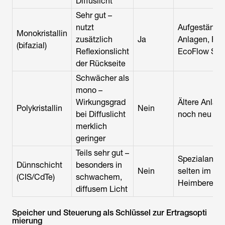
Diffuslicht
Sehr gut –
nutzt
Aufgestände
Monokristallin
zusätzlich
Ja
Anlagen, Frei
(bifazial)
Reflexionslicht
EcoFlow ST
der Rückseite
Schwächer als
mono –
Wirkungsgrad
Ältere Anlag
Polykristallin
Nein
bei Diffuslicht
noch neu ver
merklich
geringer
Teils sehr gut –
Spezialanwe
Dünnschicht
besonders in
Nein
selten im
(CIS/CdTe)
schwachem,
Heimbereich
diffusem Licht
Speicher und Steuerung als Schlüssel zur Ertragsopti
mierung