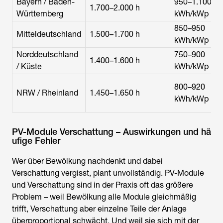
Bayern / Baden-
950–1.100
1.700–2.000 h
Württemberg
kWh/kWp
850–950
Mitteldeutschland
1.500–1.700 h
kWh/kWp
Norddeutschland
750–900
1.400–1.600 h
/ Küste
kWh/kWp
800–920
NRW / Rheinland
1.450–1.650 h
kWh/kWp
PV-Module Verschattung – Auswirkungen und hä
ufige Fehler
Wer über Bewölkung nachdenkt und dabei
Verschattung vergisst, plant unvollständig. PV-Module
und Verschattung sind in der Praxis oft das größere
Problem – weil Bewölkung alle Module gleichmäßig
trifft, Verschattung aber einzelne Teile der Anlage
überproportional schwächt. Und weil sie sich mit der