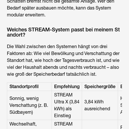
Schatten bremst nicht die gesamte Anlage. Wer den
Bedarf später ausbauen möchte, kann das System
modular erweitern.
Welches STREAM-System passt bei meinem St
andort?
Die Wahl zwischen den Systemen hängt von drei
Faktoren ab: Wie viel Bewölkung und Verschattung der
Standort hat, wie hoch der Tagesverbrauch ist, und wie
viel der Haushalt abends und nachts verbraucht – also
wie groß der Speicherbedarf tatsächlich ist.
Standortprofil
Empfehlung
Speichergröße
Beg
STREAM
Sonnig, wenig
Hohe
Ultra X (3,84
3,84 kWh
Verschattung (z. B.
Spei
kWh) als
ausreichend
Südbayern)
Abe
Einstieg
Wechselhaft,
STREAM
Puff