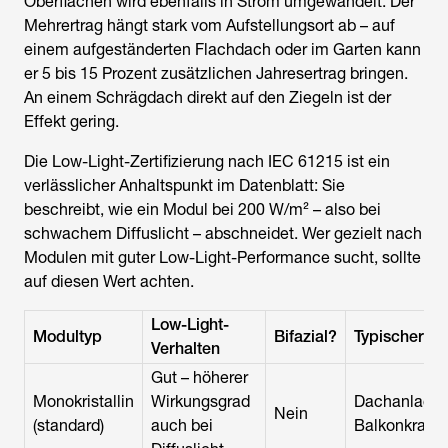
Oberflächen wird ebenfalls in Strom umgewandelt. Der
Mehrertrag hängt stark vom Aufstellungsort ab – auf
einem aufgeständerten Flachdach oder im Garten kann
er 5 bis 15 Prozent zusätzlichen Jahresertrag bringen.
An einem Schrägdach direkt auf den Ziegeln ist der
Effekt gering.
Die Low-Light-Zertifizierung nach IEC 61215 ist ein
verlässlicher Anhaltspunkt im Datenblatt: Sie
beschreibt, wie ein Modul bei 200 W/m² – also bei
schwachem Diffuslicht – abschneidet. Wer gezielt nach
Modulen mit guter Low-Light-Performance sucht, sollte
auf diesen Wert achten.
Low-Light-
Modultyp
Bifazial?
Typischer Ei
Verhalten
Gut – höherer
Monokristallin
Wirkungsgrad
Dachanlagen
Nein
(standard)
auch bei
Balkonkraftw