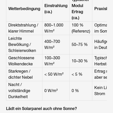
Einstrahlung
Modul
Wetterbedingung
Praxishin
(ca.)
Ertrag
(ca.)
Direktstrahlung /
800–1.000
100 %
Optimalb
klarer Himmel
W/m²
(Referenz)
im Somme
Leichte
400–700
Häufige Si
Bewölkung /
50–75 %
W/m²
in Deutsc
Schleierwolken
Geschlossene
100–300
Typischer
10–30 %
Wolkendecke
W/m²
Herbst-/W
Starkregen /
Ertrag me
< 50 W/m²
< 5 %
dichter Nebel
aber sehr 
Nacht /
Kein Licht
vollständige
0 W/m²
0 %
Strom
Dunkelheit
Lädt ein Solarpanel auch ohne Sonne?