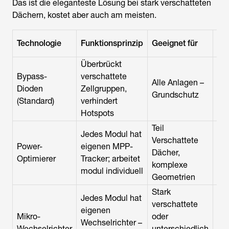
Das ist die eleganteste Lösung bei stark verschatteten
Dächern, kostet aber auch am meisten.
Ty
Technologie
Funktionsprinzip
Geeignet für
Me
Überbrückt
Bypass-
verschattete
Im
Alle Anlagen –
Dioden
Zellgruppen,
Mo
Grundschutz
(Standard)
verhindert
ent
Hotspots
Teil
Jedes Modul hat
Verschattete
ca
Power-
eigenen MPP-
Dächer,
€ p
Optimierer
Tracker; arbeitet
komplexe
Mo
modul individuell
Geometrien
Stark
Jedes Modul hat
verschattete
eigenen
ca
Mikro-
oder
Wechselrichter –
€ p
Wechselrichter
unterschiedlich