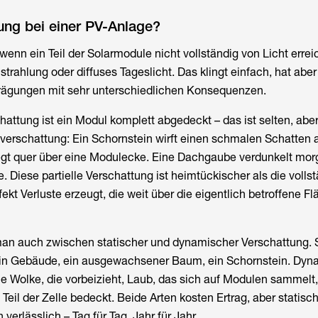
ung bei einer PV-Anlage?
 wenn ein Teil der Solarmodule nicht vollständig von Licht errei
trahlung oder diffuses Tageslicht. Das klingt einfach, hat aber
rägungen mit sehr unterschiedlichen Konsequenzen.
hattung ist ein Modul komplett abgedeckt – das ist selten, aber
eilverschattung: Ein Schornstein wirft einen schmalen Schatten 
liegt quer über eine Modulecke. Eine Dachgaube verdunkelt mo
 Diese partielle Verschattung ist heimtückischer als die vollst
ekt Verluste erzeugt, die weit über die eigentlich betroffene F
an auch zwischen statischer und dynamischer Verschattung. St
 ein Gebäude, ein ausgewachsener Baum, ein Schornstein. Dyna
ne Wolke, die vorbeizieht, Laub, das sich auf Modulen sammelt,
 Teil der Zelle bedeckt. Beide Arten kosten Ertrag, aber statisc
verlässlich – Tag für Tag, Jahr für Jahr.