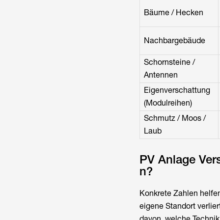
Bäume / Hecken
Nachbargebäude
Schornsteine /
Antennen
Eigenverschattung
(Modulreihen)
Schmutz / Moos /
Laub
PV Anlage Versc
n?
Konkrete Zahlen helfen
eigene Standort verlie
davon, welche Technik 