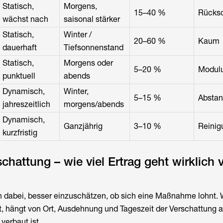
Statisch,
Morgens,
15–40 %
Rücksc
wächst nach
saisonal stärker
Statisch,
Winter /
20–60 %
Kaum
dauerhaft
Tiefsonnenstand
Statisch,
Morgens oder
5–20 %
Modul
punktuell
abends
Dynamisch,
Winter,
5–15 %
Abstan
jahreszeitlich
morgens/abends
Dynamisch,
Ganzjährig
3–10 %
Reinig
kurzfristig
hattung – wie viel Ertrag geht wirklich v
 dabei, besser einzuschätzen, ob sich eine Maßnahme lohnt. W
rt, hängt von Ort, Ausdehnung und Tageszeit der Verschattung 
verbaut ist.