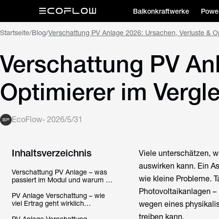
Balkonkraftwerke
Power
Startseite
/
Blog
/
Verschattung PV Anlage 2026: Ursachen, Verluste & Op
Verschattung PV Anl
Optimierer im Vergl
EcoFlow
-
2026/5/31
Inhaltsverzeichnis
Viele unterschätzen, w
auswirken kann. Ein As
Verschattung PV Anlage – was
wie kleine Probleme. T
passiert im Modul und warum ist
sie so kritisch?
Photovoltaikanlagen – 
PV Anlage Verschattung – wie
viel Ertrag geht wirklich
wegen eines physikali
verloren?
treiben kann.