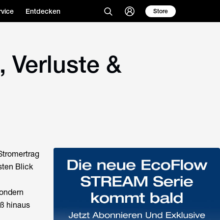
vice
Entdecken
Store
 Verluste &
Stromertrag
sten Blick
sondern
aß hinaus