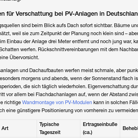
n für Verschattung bei PV-Anlagen in Deutschla
gsquellen sind beim Blick aufs Dach sofort sichtbar. Bäume u
ätzt, weil sie zum Zeitpunkt der Planung noch klein sind – ab
m Einbau der Anlage drei Meter entfernt und noch jung war, k
t Schatten werfen. Rückschnittvereinbarungen mit dem Nachbarn
eine Übervorsicht.
sanlagen und Dachaufbauten werfen meist schmale, aber punk
esonders morgens und abends, wenn der Sonnenstand flach ist
sperioden, die sich täglich wiederholen. Eigenverschattung dur
ritt vor allem bei Flachdachanlagen auf, wenn der Abstand zw
ie richtige
Wandmontage von PV-Modulen
kann in solchen Fäll
h eine günstigere Positionierung von vornherein zu vermeiden
Typische
Ertragseinbuße
Art
Beheb
Tageszeit
(ca.)