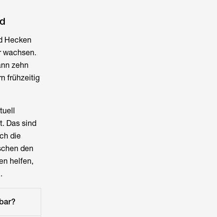
nd
nd Hecken
er wachsen.
ann zehn
 frühzeitig
tuell
. Das sind
ch die
ischen den
en helfen,
.
bar?