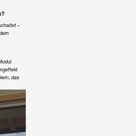
s?
chaltet –
 dem
 Modul
angeffekt
blem, das