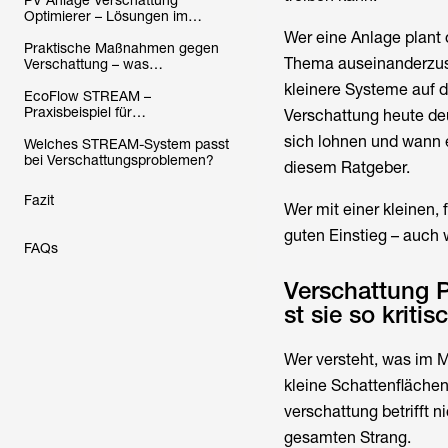
PV Anlage Verschattung
Optimierer – Lösungen im
Vergleich
Wer eine Anlage plant 
Praktische Maßnahmen gegen
Thema auseinanderzuse
Verschattung – was
Anlagenbesitzer jetzt tun können
kleinere Systeme auf d
EcoFlow STREAM –
Praxisbeispiel für
Verschattung heute de
verschattungsoptimierte PV-
sich lohnen und wann 
Systeme
Welches STREAM-System passt
bei Verschattungsproblemen?
diesem Ratgeber.
Fazit
Wer mit einer kleinen,
guten Einstieg – auch w
FAQs
Verschattung 
st sie so kritis
Wer versteht, was im M
kleine Schattenfläche
verschattung betrifft n
gesamten Strang.