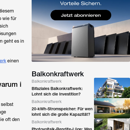
 diesem
 wie für
sich
Lösungen
 geht es in
erk
einen
Balkonkraftwerk
Balkonkraftwerk
warum i
Bifaziales Balkonkraftwerk:
Lohnt sich die Investition?
Balkonkraftwerk
 selbst
20-kWh-Stromspeicher: Für wen
age
lohnt sich die große Kapazität?
ie oft den
Balkonkraftwerk
Photovoltaik-Rendite-Lüge: Was