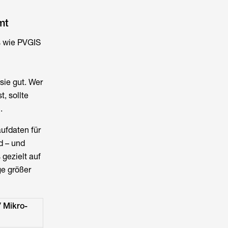
mt
s wie PVGIS
sie gut. Wer
, sollte
.
ufdaten für
d – und
gezielt auf
ge größer
/ Mikro-