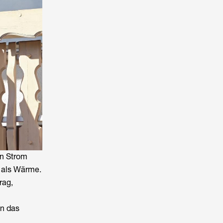
en Strom
 als Wärme.
rag,
en das