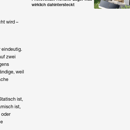
wirklich dahintersteckt
cht wird –
 eindeutig.
auf zwei
rgens
ändige, weil
läche
atisch ist,
misch ist,
 oder
he