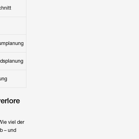
hnitt
umplanung
dsplanung
ung
erlore
ie viel der
ab – und