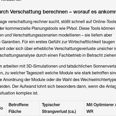
durch Verschattung berechnen – worauf es ankom
ge verschattung rechner sucht, stößt schnell auf Online-Tool
r kommerzielle Planungstools wie PVsol. Diese Tools können
en und Verschattungsszenarien modellieren – sie liefern aber
Garantien. Für ein erstes Gefühl zur Wirtschaftlichkeit taugen 
nt oder sich über erhebliche Verschattungsverluste unsicher ist
rschattungsanalyse durch einen Fachbetrieb in Betracht ziehen
n arbeiten mit 3D-Simulationen und tatsächlichen Sonnenverla
en, zu welcher Tageszeit welche Module wie stark betroffen sin
e Anordnung der Module oder die Wahl des Wechselrichtertyps 
neiden. Der Aufwand lohnt sich besonders dann, wenn die Anla
ituation komplex ist.
Betroffene
Typischer
Mit Optimierer 
io
Fläche
Strangverlust (ca.)
WR