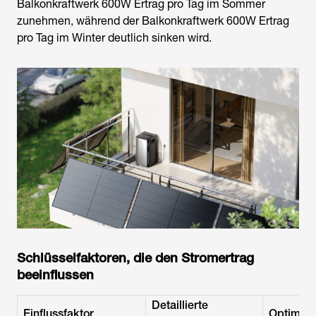
Balkonkraftwerk 600W Ertrag pro Tag im Sommer
zunehmen, während der
Balkonkraftwerk 600W Ertrag
pro Tag im Winter
deutlich sinken wird.
Schlüsselfaktoren, die den Stromertrag
beeinflussen
Detaillierte
Einflussfaktor
Optimier