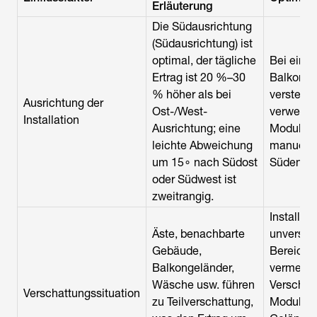
Erläuterung
Die Südausrichtung
(Südausrichtung) ist
optimal, der tägliche
Bei eing
Ertrag ist 20 %–30
Balkonau
% höher als bei
verstellb
Ausrichtung der
Ost-/West-
verwende
Installation
Ausrichtung; eine
Module z
leichte Abweichung
manuell 
um 15∘ nach Südost
Süden au
oder Südwest ist
zweitrangig.
Installati
Äste, benachbarte
unversch
Gebäude,
Bereiche
Balkongeländer,
vermeide
Wäsche usw. führen
Verschat
Verschattungssituation
zu Teilverschattung,
Module d