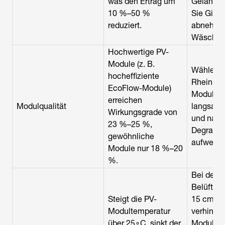
was den Ertrag um
Geländer
10 %–50 %
Sie Gitte
reduziert.
abnehmb
Wäschest
Hochwertige PV-
Module (z. B.
Wählen S
hocheffiziente
Rheinland
EcoFlow-Module)
Module, d
erreichen
Modulqualität
langsame
Wirkungsgrade von
und nach
23 %–25 %,
Degradat
gewöhnliche
aufweise
Module nur 18 %–20
%.
Bei der I
Belüftun
Steigt die PV-
15 cm la
Modultemperatur
verhinder
über 25∘C, sinkt der
Module di