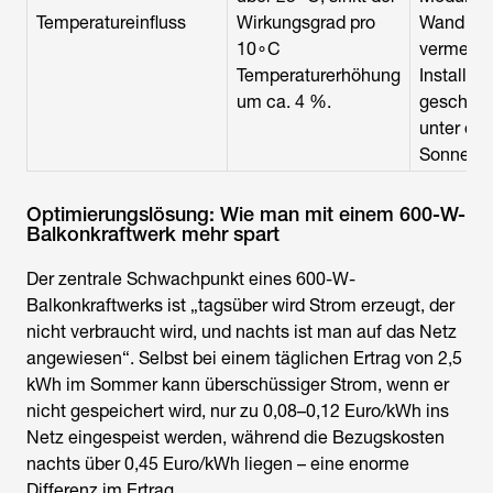
Temperatureinfluss
Wirkungsgrad pro
Wand anl
10∘C
vermeide
Temperaturerhöhung
Installati
um ca. 4 %.
geschlo
unter dir
Sonnenei
Optimierungslösung: Wie man mit einem 600-W-
Balkonkraftwerk mehr spart
Der zentrale Schwachpunkt eines 600-W-
Balkonkraftwerks ist „tagsüber wird Strom erzeugt, der
nicht verbraucht wird, und nachts ist man auf das Netz
angewiesen“. Selbst bei einem täglichen Ertrag von 2,5
kWh im Sommer kann überschüssiger Strom, wenn er
nicht gespeichert wird, nur zu 0,08–0,12 Euro/kWh ins
Netz eingespeist werden, während die Bezugskosten
nachts über 0,45 Euro/kWh liegen – eine enorme
Differenz im Ertrag.