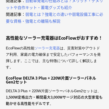
関連記事：
自動車発電の仕組みとは？メリット・デメリ
ットや自作キット・蓄電グッズも紹介
関連記事：
弱電とは？強電との違いや弱電設備工事に必
要な資格・強電との離隔も解説
高性能なソーラー充電器はEcoFlowがおすすめ！
EcoFlowの高性能
ソーラー充電器
は、災害対策やアウトド
ア利用、家庭の電力確保まで安定したパフォーマンスを発
揮します。ここでは、主な特徴について詳しく解説しま
す。
EcoFlow DELTA 3 Plus + 220W片面ソーラーパネル
Gen2セット
DELTA 3 Plus + 220W片面ソーラーパネルGen2セットは、
1,500W定格出力・瞬間最大3,000Wサージ対応の大型家電も
動かせる高性能モデルです
。