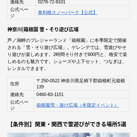
連絡先
0278-72-8101
公式ペー
奥利根スノーパーク【公式】
ジ
神奈川|箱根園 雪・そり遊び広場
芦ノ湖畔のプレジャーランド「箱根園」に冬季限定で開催
される「雪・そり遊び広場」。ゲレンデでは、雪遊びやそ
り遊びが楽しめます。2時間そり付きで800円と、格安で楽
しめるのも魅力です。シューズや上下セット、つなぎは、
レンタルできます。
〒250-0522 神奈川県足柄下郡箱根町元箱根
住所
139
連絡先
0460-83-1151
公式ペー
箱根園雪・遊び広場（冬限定イベント）
ジ
【条件別】関東・関西で雪遊びができる場所5選