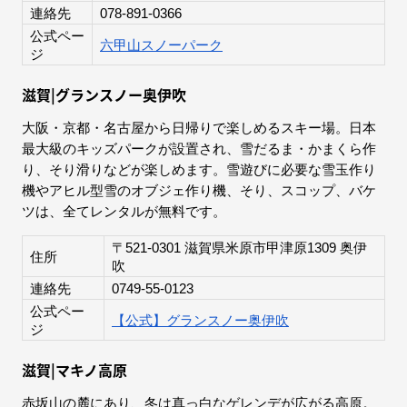
連絡先
078-891-0366
公式ペー
六甲山スノーパーク
ジ
滋賀|グランスノー奥伊吹
大阪・京都・名古屋から日帰りで楽しめるスキー場。日本
最大級のキッズパークが設置され、雪だるま・かまくら作
り、そり滑りなどが楽しめます。雪遊びに必要な雪玉作り
機やアヒル型雪のオブジェ作り機、そり、スコップ、バケ
ツは、全てレンタルが無料です。
〒521-0301 滋賀県米原市甲津原1309 奥伊
住所
吹
連絡先
0749-55-0123
公式ペー
【公式】グランスノー奥伊吹
ジ
滋賀|マキノ高原
赤坂山の麓にあり、冬は真っ白なゲレンデが広がる高原。