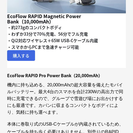
EcoFlow RAPID Magnetic Power
Bank（10,000mAh）
・約273gのコンパクトボディ
・わずか33分で70％充電、56分でフル充電
・Qi2対応ワイヤレス＋65W USB-Cケーブル内蔵
購入する
EcoFlow RAPID Pro Power Bank（20,000mAh）
機内に持ち込める、20,000mAhの超大容量を備えたモバイ
ルバッテリー。最大4台のスマホを合計230Wの高出力で同
時に充電できるので、グループで雪遊び場にお出かけする
にも最適です。カバンに収まるコンパクトなボディによ
り、気軽に持ち運べます。
本体に巻取り式のUSB-Cケーブルが内蔵されているため、
ケーブルを持ち歩く必要はありません。別売りのRAPID