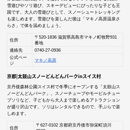
雪遊びやソリ遊び、スキーデビューにぴったりな子ども王
国です。大人の雪遊びとして、スノーシュートレッキング
も楽しめます。雪遊びを楽しんだ後は「マキノ高原温泉さ
らさ」で体を温めましょう。
〒520-1836 滋賀県高島市マキノ町牧野931
住所
番地
連絡先
0740-27-0936
公式ペー
マキノ高原
ジ
京都|太鼓山スノーどんどんパークinスイス村
京丹後森林公園スイス村で冬季にオープンする「太鼓山ス
ノーどんどんパーク」。スノーチューブやモービルチュー
ブソリなど、子どもから大人まで楽しめるアトラクション
が盛り沢山です。ソリはレンタルできるので、手ぶらで楽
しめます。
〒627-0102 京都府京丹後市弥栄町須川
住所