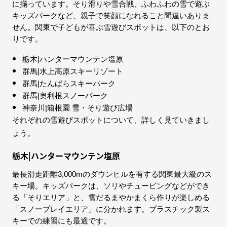
に揃っています。そり滑りや雪合戦、ふわふわの雪で遊ぶ
キッズパークなど、親子で笑顔になれること間違いありま
せん。関東で子どもが喜ぶ雪遊びスポットは、以下のとお
りです。
栃木|ハンターマウンテン塩原
群馬|水上高原スキーリゾート
群馬|たんばらスキーパーク
群馬|奥利根スノーパーク
神奈川|箱根園 雪・そり遊び広場
それぞれの雪遊びスポットについて、詳しく見ていきまし
ょう。
栃木|ハンターマウンテン塩原
最長滑走距離3,000mのダウンヒルを有する関東最大級のス
キー場。キッズパークは、ソリやチュービングなどができ
る「そりエリア」と、雪だるまやかまくら作りが楽しめる
「スノープレイエリア」に分かれます。プラスチック製ス
キーでの練習にも最適です。