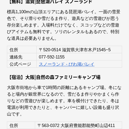
【無料】滋賀|琵琶湖バレイ スノーランド
標高1,100mの山頂エリアにある琵琶湖バレイ。一面の雪景
色で、そり滑りや雪だるま作り、遊具などの雪遊びが思う
存分楽しめます。入場料だけでなく、スコップなどの雪遊
びアイテムも無料です。ソリのレンタルもあるので、特別
な道具は必要ありません。
住所
〒520-0514 滋賀県大津市木戸1545−5
連絡先
077-592-1155
公式ページ
スノーランド - びわ湖バレイ
【宿泊】大阪|自然の森ファミリーキャンプ場
大阪市街地から車で1時間の距離にあるキャンプ場。冬にな
ると場内が銀世界になるので、雪だるま作りやかまくら作
りなどの雪遊びが楽しめます。車を横付けできたり、冬は
電源が利用できたりと、キャンパーに嬉しい設備も盛り沢
山です。
住所
〒563-0372 大阪府豊能郡能勢町山辺411