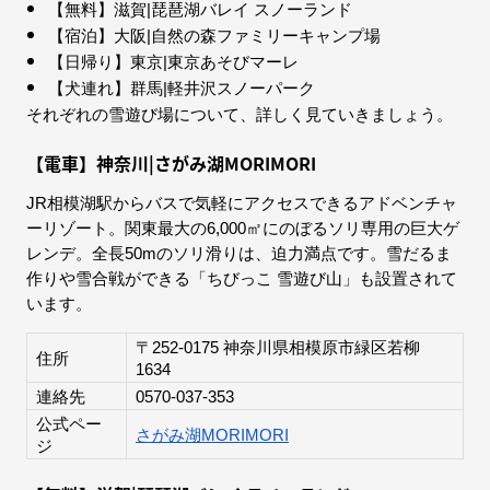
【無料】滋賀|琵琶湖バレイ スノーランド
【宿泊】大阪|自然の森ファミリーキャンプ場
【日帰り】東京|東京あそびマーレ
【犬連れ】群馬|軽井沢スノーパーク
それぞれの雪遊び場について、詳しく見ていきましょう。
【電車】神奈川|さがみ湖MORIMORI
JR相模湖駅からバスで気軽にアクセスできるアドベンチャ
ーリゾート。関東最大の6,000㎡にのぼるソリ専用の巨大ゲ
レンデ。全長50mのソリ滑りは、迫力満点です。雪だるま
作りや雪合戦ができる「ちびっこ 雪遊び山」も設置されて
います。
〒252-0175 神奈川県相模原市緑区若柳
住所
1634
連絡先
0570-037-353
公式ペー
さがみ湖MORIMORI
ジ