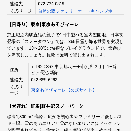
連絡先
072-734-0819
公式ページ
自然の森ファミリーオートキャンプ場
【日帰り】東京|東京あそびマーレ
京王堀之内駅直結の親子で1日中遊べる室内遊園地。日本初
登場の「スノータウン」では、365日雪が降る世界を実現し
ています。18〜20℃の快適なプレイグラウンドで、雪遊び
を満喫しましょう。長靴は無料で貸し出されます。
〒192-0363 東京都八王子市別所２丁目1−番
住所
ビア長池 新館
連絡先
042-689-6283
公式ペ
東京あそびマーレ【公式サイト】
ージ
【犬連れ】群馬|軽井沢スノーパーク
標高1,300mの高原に広がる初心者やファミリーに優しいス
キー場。雪のあるエリアと雪のないエリアにはドッグラン
が設置されており、愛犬と一緒に雪遊びが楽しめます。ち