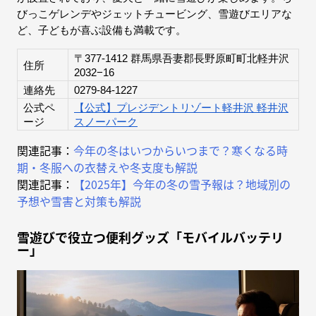
びっこゲレンデやジェットチュービング、雪遊びエリアな
ど、子どもが喜ぶ設備も満載です。
〒377-1412 群馬県吾妻郡長野原町町北軽井沢
住所
2032−16
連絡先
0279-84-1227
公式ペ
【公式】プレジデントリゾート軽井沢 軽井沢
ージ
スノーパーク
関連記事：
今年の冬はいつからいつまで？寒くなる時
期・冬服への衣替えや冬支度も解説
関連記事：
【2025年】今年の冬の雪予報は？地域別の
予想や雪害と対策も解説
雪遊びで役立つ便利グッズ「モバイルバッテリ
ー」