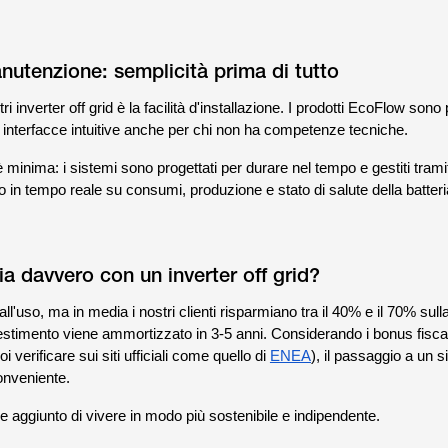
anutenzione: semplicità prima di tutto
tri inverter off grid è la facilità d'installazione. I prodotti EcoFlow sono
 interfacce intuitive anche per chi non ha competenze tecniche.
è minima: i sistemi sono progettati per durare nel tempo e gestiti tram
o in tempo reale su consumi, produzione e stato di salute della batteri
ia davvero con un inverter off grid?
all'uso, ma in media i nostri clienti risparmiano tra il 40% e il 70% sulla
vestimento viene ammortizzato in 3-5 anni. Considerando i bonus fiscali
oi verificare sui siti ufficiali come quello di
ENEA
), il passaggio a un s
onveniente.
re aggiunto di vivere in modo più sostenibile e indipendente.