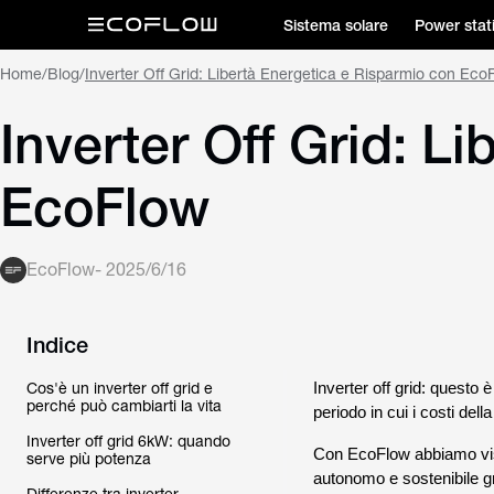
Sistema solare
Power stat
Home
/
Blog
/
Inverter Off Grid: Libertà Energetica e Risparmio con Eco
Inverter Off Grid: L
EcoFlow
EcoFlow
-
2025/6/16
Indice
Cos'è un inverter off grid e
Inverter off grid: questo 
perché può cambiarti la vita
periodo in cui i costi del
Inverter off grid 6kW: quando
Con EcoFlow abbiamo visto
serve più potenza
autonomo e sostenibile gra