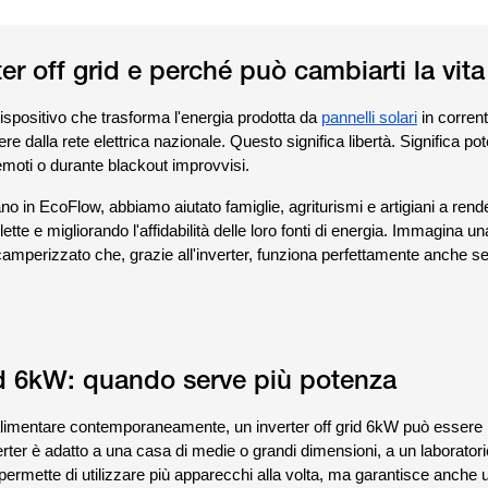
er off grid e perché può cambiarti la vita
dispositivo che trasforma l'energia prodotta da
pannelli solari
in corrent
re dalla rete elettrica nazionale. Questo significa libertà. Significa pot
emoti o durante blackout improvvisi.
no in EcoFlow, abbiamo aiutato famiglie, agriturismi e artigiani a rend
ette e migliorando l'affidabilità delle loro fonti di energia. Immagina u
amperizzato che, grazie all'inverter, funziona perfettamente anche s
rid 6kW: quando serve più potenza
 alimentare contemporaneamente, un inverter off grid 6kW può essere 
verter è adatto a una casa di medie o grandi dimensioni, a un laborator
 permette di utilizzare più apparecchi alla volta, ma garantisce anche 