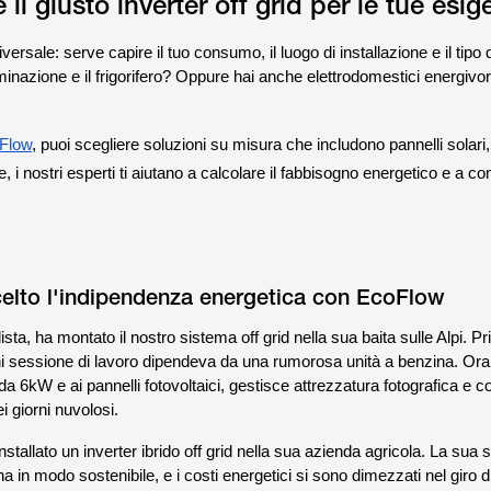
il giusto inverter off grid per le tue esi
ersale: serve capire il tuo consumo, il luogo di installazione e il tipo di
uminazione e il frigorifero? Oppure hai anche elettrodomestici energivo
oFlow
, puoi scegliere soluzioni su misura che includono pannelli solari,
re, i nostri esperti ti aiutano a calcolare il fabbisogno energetico e a co
scelto l'indipendenza energetica con EcoFlow
ista, ha montato il nostro sistema off grid nella sua baita sulle Alpi. Pr
 sessione di lavoro dipendeva da una rumorosa unità a benzina. Ora,
da 6kW e ai pannelli fotovoltaici, gestisce attrezzatura fotografica e 
 giorni nuvolosi.
nstallato un inverter ibrido off grid nella sua azienda agricola. La sua 
 in modo sostenibile, e i costi energetici si sono dimezzati nel giro d