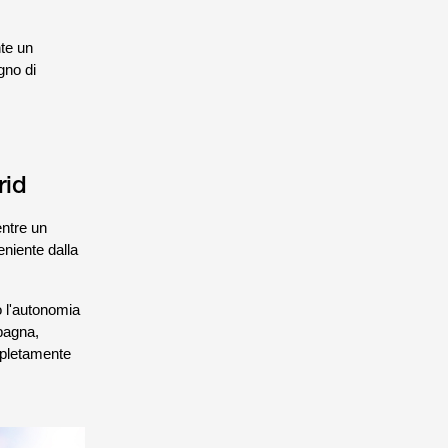
te un
gno di
rid
entre un
eniente dalla
o l'autonomia
mpagna,
ompletamente