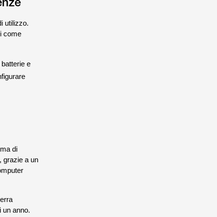
genze
 utilizzo.
ri come
 batterie e
nfigurare
ima di
 grazie a un
computer
serra
i un anno.