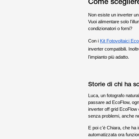
Come scegliere 
Non esiste un inverter univ
Vuoi alimentare solo l'ill
condizionatori o forni?
Con i
Kit Fotovoltaici Ec
inverter compatibili. Inolt
l'impianto più adatto.
Storie di chi ha 
Luca, un fotografo natural
passare ad EcoFlow, ogni
inverter off grid EcoFlow 
senza problemi, anche nei
E poi c'è Chiara, che ha i
automatizzata ora funziona