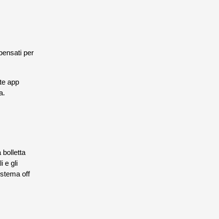
 pensati per
ite app
a.
 bolletta
 e gli
istema off