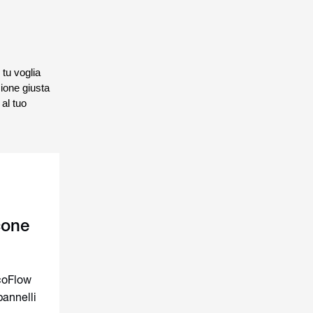
 tu voglia
zione giusta
 al tuo
cone
EcoFlow
pannelli