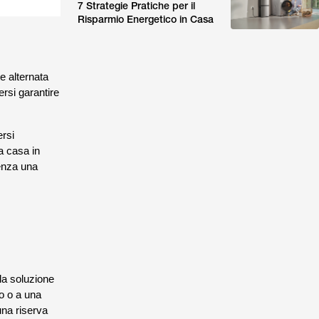
7 Strategie Pratiche per il
Risparmio Energetico in Casa
e alternata
ersi garantire
ersi
na casa in
enza una
la soluzione
io o a una
una riserva