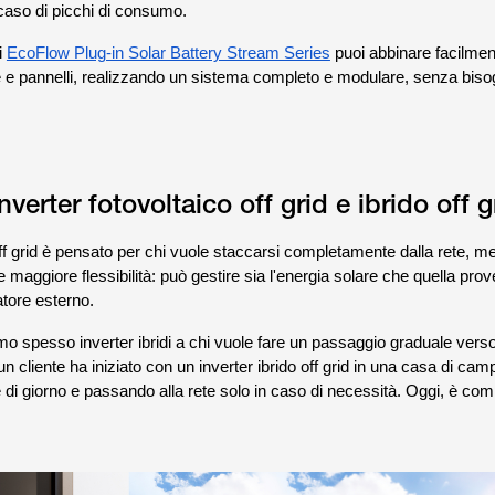
caso di picchi di consumo.
i
EcoFlow Plug-in Solar Battery Stream Series
puoi abbinare facilmen
ie e pannelli, realizzando un sistema completo e modulare, senza biso
nverter fotovoltaico off grid e ibrido off g
off grid è pensato per chi vuole staccarsi completamente dalla rete, m
fre maggiore flessibilità: può gestire sia l'energia solare che quella prov
tore esterno.
o spesso inverter ibridi a chi vuole fare un passaggio graduale vers
n cliente ha iniziato con un inverter ibrido off grid in una casa di ca
e di giorno e passando alla rete solo in caso di necessità. Oggi, è c