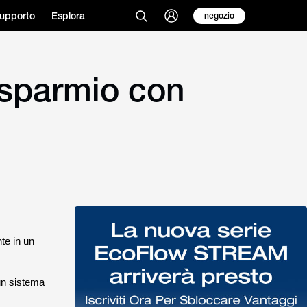
upporto
Esplora
negozio
Risparmio con
te in un
un sistema