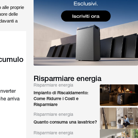
 alle proprie
uore delle
 davanti a
ccumulo
Risparmiare energia
Risparmiare energia
inverter
Impianto di Riscaldamento:
che arriva
Come Ridurre i Costi e
Risparmiare
Risparmiare energia
Quanto consuma una lavatrice?
Risparmiare energia