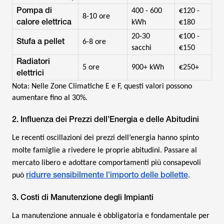
Pompa di
400 - 600
€120 -
8-10 ore
calore elettrica
kWh
€180
20-30
€100 -
Stufa a pellet
6-8 ore
sacchi
€150
Radiatori
5 ore
900+ kWh
€250+
elettrici
Nota: Nelle Zone Climatiche E e F, questi valori possono
aumentare fino al 30%.
2. Influenza dei Prezzi dell’Energia e delle Abitudini
Le recenti oscillazioni dei prezzi dell’energia hanno spinto
molte famiglie a rivedere le proprie abitudini. Passare al
mercato libero e adottare comportamenti più consapevoli
ridurre sensibilmente l’importo delle bollette
può
.
3. Costi di Manutenzione degli Impianti
La manutenzione annuale è obbligatoria e fondamentale per