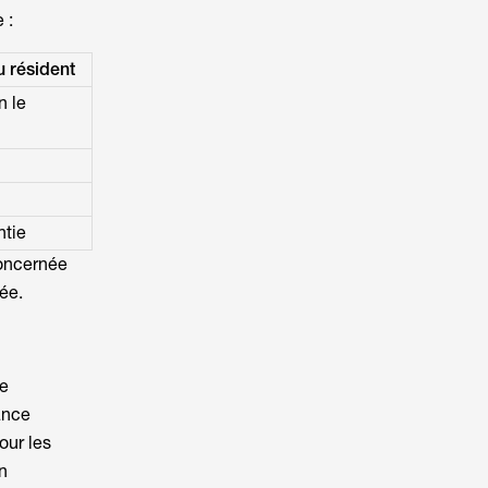
 :
u résident
n le
ntie
concernée
née.
ce
ance
our les
n