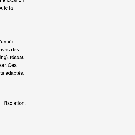
ne location
oute la
'année :
e avec des
ing), réseau
ser. Ces
ts adaptés.
 l'isolation,