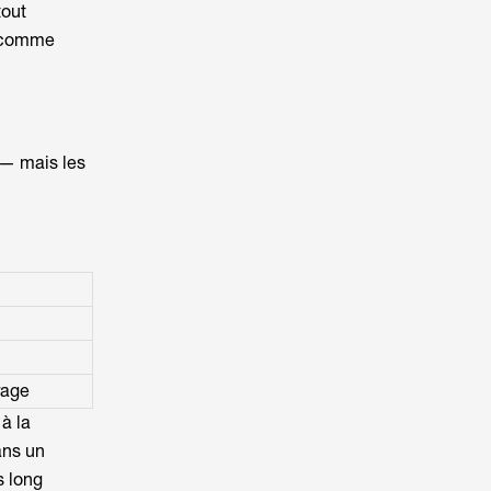
tout
 comme
— mais les
rage
à la
ans un
s long