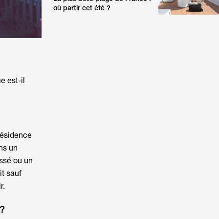
où partir cet été ?
me
est-il
résidence
ns un
ssé ou un
it sauf
r.
 ?