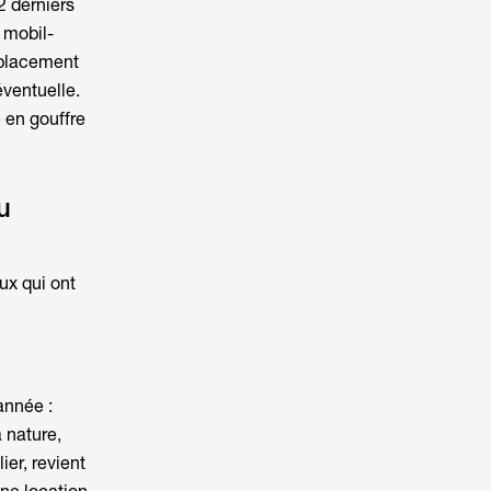
 derniers
 mobil-
emplacement
éventuelle.
 en gouffre
u
ux qui ont
année :
a nature,
ier, revient