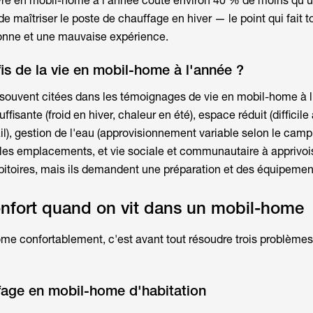
vre en mobil-home
à l'année coûte environ 40 % de moins qu'u
de maîtriser le poste de chauffage en hiver — le point qui fait t
bonne et une mauvaise expérience.
fis de la vie en mobil-home à l'année ?
us souvent citées dans les témoignages de vie en mobil-home à l
ffisante (froid en hiver, chaleur en été), espace réduit (difficil
il), gestion de l'eau (approvisionnement variable selon le camp
n les emplacements, et vie sociale et communautaire à apprivoi
ibitoires, mais ils demandent une préparation et des équipemen
onfort quand on vit dans un mobil-home
home
confortablement, c'est avant tout résoudre trois problèmes :
ffage en mobil-home d'habitation