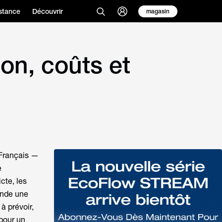
stance
Découvrir
magasin
on, coûts et
 Français —
e
cte, les
mande une
 à prévoir,
 pour un