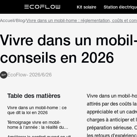
Kit solaire
Station électriqu
Accueil
/
Blog
/
Vivre dans un mobil-home : réglementation, coûts et con
Vivre dans un mobil
conseils en 2026
EcoFlow
-
2026/6/26
Table des matières
Vivre dans un mobil-ho
attirés par des coûts l
Vivre dans un mobil-home : ce
appréciable et un cadre
que dit la loi en 2026
charges à anticiper et l
Témoignage vivre en mobil-
home à l'année : la réalité du
préparation sérieuse. Ce
quotidien
les retours d'expérienc