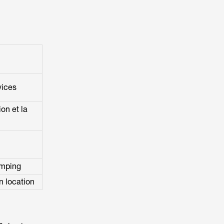
vices
ion et la
amping
n location