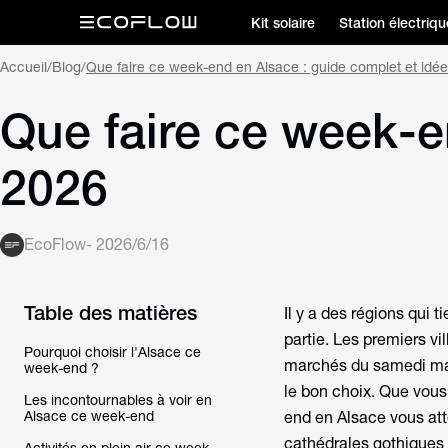
Kit solaire
Station électriqu
Accueil
/
Blog
/
Que faire ce week-end en Alsace : guide complet et idé
Que faire ce week-e
2026
EcoFlow
-
2026/6/16
Table des matières
Il y a des régions qui 
partie. Les premiers vi
Pourquoi choisir l'Alsace ce
marchés du samedi mati
week-end ?
le bon choix. Que vous
Les incontournables à voir en
Alsace ce week-end
end en Alsace
vous att
cathédrales gothiques 