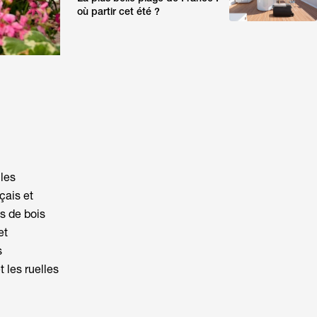
où partir cet été ?
 les
çais et
s de bois
et
s
 les ruelles