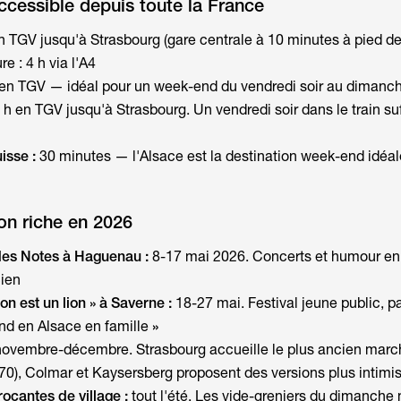
ccessible depuis toute la France
n TGV jusqu'à Strasbourg (gare centrale à 10 minutes à pied de
re : 4 h via l'A4
en TGV — idéal pour un week-end du vendredi soir au dimanc
 h en TGV jusqu'à Strasbourg. Un vendredi soir dans le train suf
uisse :
30 minutes — l'Alsace est la destination week-end idéal
n riche en 2026
des Notes à Haguenau :
8-17 mai 2026. Concerts et humour en 
cien
on est un lion » à Saverne :
18-27 mai. Festival jeune public, p
nd en Alsace en famille
»
novembre-décembre. Strasbourg accueille le plus ancien marc
70), Colmar et Kaysersberg proposent des versions plus intimi
rocantes de village :
tout l'été. Les vide-greniers du dimanche