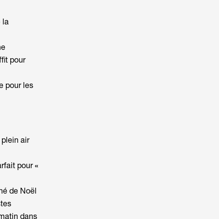
 la
he
fit pour
e pour les
plein air
arfait pour
«
hé de Noël
stes
 matin dans