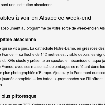
s sont une institution alsacienne
ables à voir en Alsace ce week-end
tre absolument au programme de votre
sortie de week-end en Al
pitale alsacienne
e qui se vit à pied. La cathédrale Notre-Dame, en grès rose des
e France — sa flèche de 142 mètres est visible depuis les vign
e du XVIe siècle y présente un spectacle mécanique chaque jo
te France, avec ses maisons à colombages se reflétant dans le
es les plus photographiés d'Europe. Ajoutez-y le Parlement europé
e journée complète — les bateaux-promenades sur l'Ill offrent 
x.
a plus pittoresque