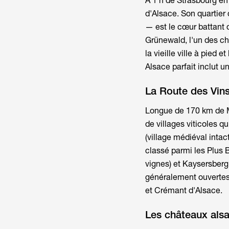
À 1 h de Strasbourg en
d'Alsace. Son quartie
— est le cœur battant 
Grünewald, l'un des ch
la vieille ville à pied
Alsace
parfait inclut u
La Route des Vin
Longue de 170 km de M
de villages viticoles q
(village médiéval intac
classé parmi les Plus 
vignes) et Kaysersberg 
généralement ouvertes 
et Crémant d'Alsace.
Les châteaux als