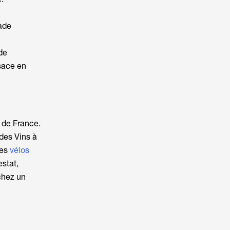
ade
de
lsace en
e de France.
 des Vins à
Les
vélos
stat,
chez un