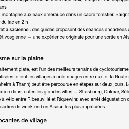
 ans
e montagne aux eaux émeraude dans un cadre forestier. Baign
r du lac en 2 h
rêt alsacienne :
des guides proposent des séances encadrées 
rêt vosgienne — une expérience originale pour une
sortie en A
sme sur la plaine
aitement plate, est l'un des meilleurs terrains de cyclotourism
lisées relient les villages à colombages entre eux, et la Route
heim à Thann) peut être parcourue en étapes sur deux jours. 
ation dans toutes les grandes villes — Strasbourg, Colmar, Séle
à vélo entre Ribeauvillé et Riquewihr, avec arrêt dégustation 
s
sorties de week-end en Alsace
les plus appréciées.
ocantes de village