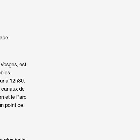
sace
.
 Vosges, est
obles.
ur à 12h30.
s canaux de
en et le Parc
un point de