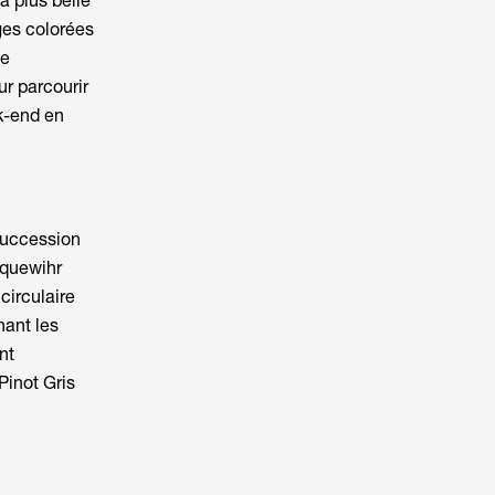
a plus belle
ges colorées
de
r parcourir
-end en
succession
iquewihr
circulaire
nant les
nt
Pinot Gris