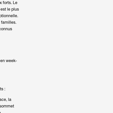
 forts. Le
est le plus
ptionnelle.
 familles.
 connus
s en week-
ts :
ace, la
u sommet
.