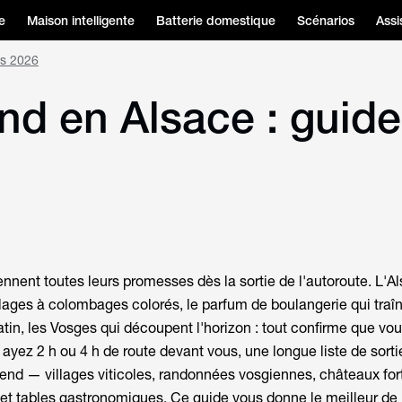
e
Maison intelligente
Batterie domestique
Scénarios
Assi
es 2026
nd en Alsace : guide
tiennent toutes leurs promesses dès la sortie de l'autoroute. L'Al
llages à colombages colorés, le parfum de boulangerie qui traîn
n, les Vosges qui découpent l'horizon : tout confirme que vou
 ayez 2 h ou 4 h de route devant vous, une longue liste de
sort
end — villages viticoles, randonnées vosgiennes, châteaux for
et tables gastronomiques. Ce guide vous donne le meilleur de 