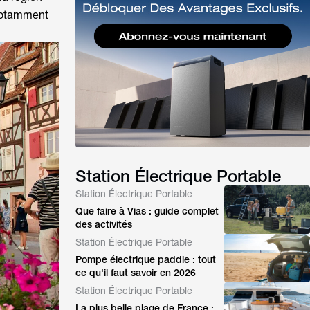
 notamment
Station Électrique Portable
Station Électrique Portable
Que faire à Vias : guide complet
des activités
Station Électrique Portable
Pompe électrique paddle : tout
ce qu'il faut savoir en 2026
Station Électrique Portable
La plus belle plage de France :