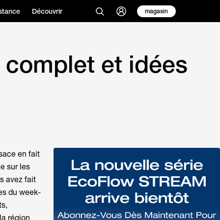
stance
Découvrir
magasin
 complet et idées
sace en fait
e sur les
s avez fait
ies du week-
ts,
la région