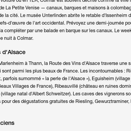
 voiture ou en TER, Colmar est souvent décrite comme la ville l
r de La Petite Venise — canaux, barques et maisons à colomba
de la cité. Le musée Unterlinden abrite le retable d'Issenheim 
efs-d'œuvre de l'art occidental. Prévoyez une demi-journée pou
 et la compléter par une balade en barque sur les canaux. Le
week
ne nuit à Colmar.
s d'Alsace
arlenheim à Thann, la Route des Vins d'Alsace traverse une 
ui sont parmi les plus beaux de France. Les incontournables : R
t, parfois surnommé « la perle de l'Alsace »), Eguisheim (village 
Beaux Villages de France), Ribeauvillé (château en ruines domi
(village natal d'Albert Schweitzer). Les caves des vignerons so
pour des dégustations gratuites de Riesling, Gewurztraminer, 
aciens