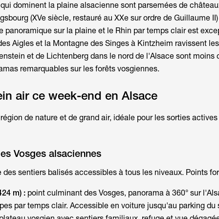
qui dominent la plaine alsacienne sont parsemées de châteaux
bourg (XVe siècle, restauré au XXe sur ordre de Guillaume II) 
e panoramique sur la plaine et le Rhin par temps clair est exce
 des Aigles et la Montagne des Singes à Kintzheim ravissent les
nstein et de Lichtenberg dans le nord de l'Alsace sont moins
amas remarquables sur les forêts vosgiennes.
lein air ce week-end en Alsace
région de nature et de grand air, idéale pour les sorties active
es Vosges alsaciennes
 des sentiers balisés accessibles à tous les niveaux. Points for
424 m) :
point culminant des Vosges, panorama à 360° sur l'Als
lpes par temps clair. Accessible en voiture jusqu'au parking d
plateau vosgien avec sentiers familiaux, refuge et vue dégagée