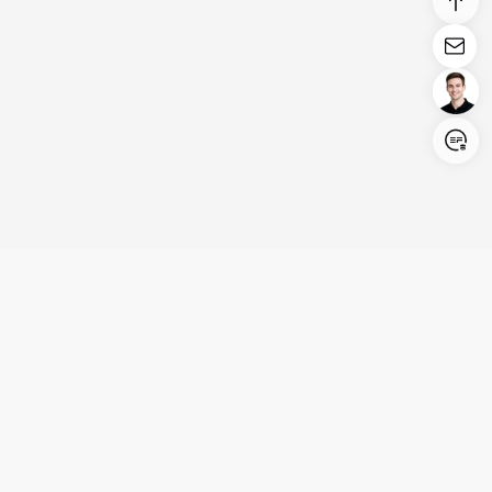
Login/Register
United States (English)
Produits
Assistance
Société