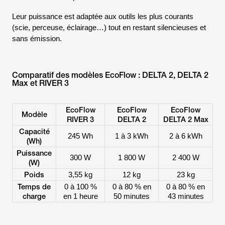
Leur puissance est adaptée aux outils les plus courants
(scie, perceuse, éclairage…) tout en restant silencieuses et
sans émission.
Comparatif des modèles EcoFlow : DELTA 2, DELTA 2
Max et RIVER 3
EcoFlow
EcoFlow
EcoFlow
Modèle
RIVER 3
DELTA 2
DELTA 2 Max
Capacité
245 Wh
1 à 3 kWh
2 à 6 kWh
(Wh)
Puissance
300 W
1 800 W
2 400 W
(W)
Poids
3,55 kg
12 kg
23 kg
Temps de
0 à 100 %
0 à 80 % en
0 à 80 % en
charge
en 1 heure
50 minutes
43 minutes