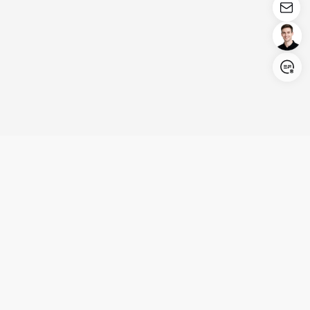
Login/Register
United States (English)
Produits
Assistance
Société