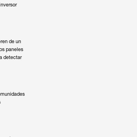
inversor
eren de un
los paneles
a detectar
Comunidades
s