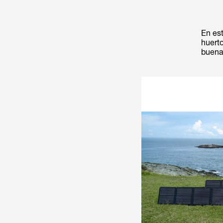
En es
huerto
buena 