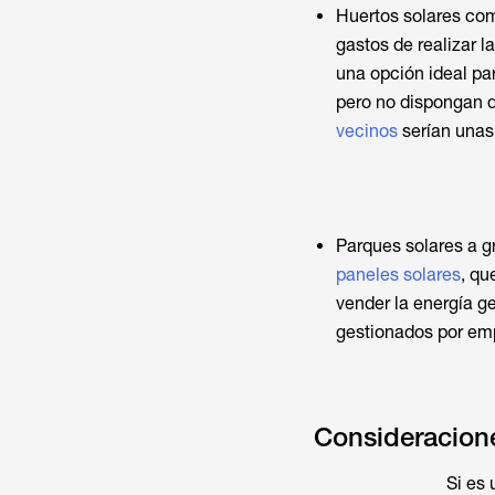
Huertos solares com
gastos de realizar l
una opción ideal par
pero no dispongan d
vecinos
serían unas 
Parques solares a g
paneles solares
, qu
vender la energía ge
gestionados por emp
Consideracione
Si es 