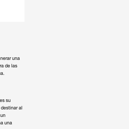
enerar una
ra de las
ua.
 es su
destinar al
 un
ña una