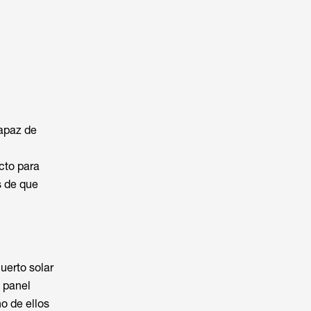
capaz de
cto para
s de que
uerto solar
 panel
o de ellos