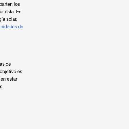
parten los
or esta. Es
ía solar,
nidades de
tas de
objetivo es
len estar
s.