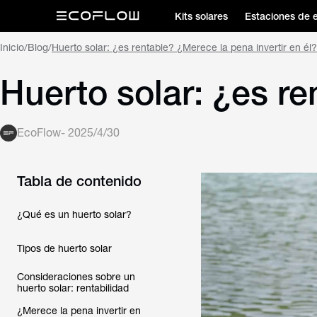
Kits solares
Estaciones de 
Inicio
/
Blog
/
Huerto solar: ¿es rentable? ¿Merece la pena invertir en él?
Huerto solar: ¿es re
EcoFlow
-
2025/4/30
Tabla de contenido
¿Qué es un huerto solar?
Tipos de huerto solar
Consideraciones sobre un
huerto solar: rentabilidad
¿Merece la pena invertir en