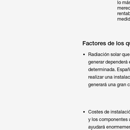
lo má
merece
renta
medid
Factores de los q
Radiación solar que 
generar dependerá e
determinada. España
realizar una instala
generará una gran c
Costes de instalaci
y los componentes ut
ayudará enormemente