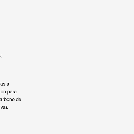
:
das a
ión para
carbono de
va).