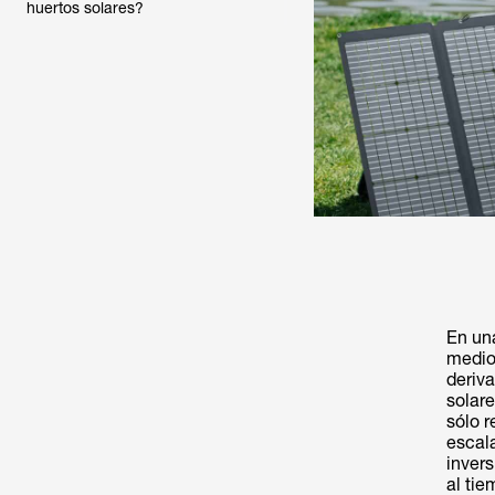
huertos solares?
En un
medio
deriva
solare
sólo r
escal
invers
al ti