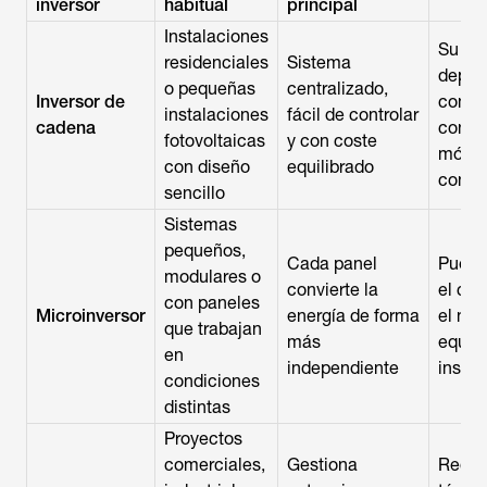
inversor
habitual
principal
Instalaciones
Su re
residenciales
Sistema
depen
o pequeñas
centralizado,
Inversor de
compo
instalaciones
fácil de controlar
cadena
conjun
fotovoltaicas
y con coste
módul
con diseño
equilibrado
conec
sencillo
Sistemas
pequeños,
Cada panel
Puede
modulares o
convierte la
el cos
con paneles
Microinversor
energía de forma
el nú
que trabajan
más
equip
en
independiente
instal
condiciones
distintas
Proyectos
comerciales,
Gestiona
Requi