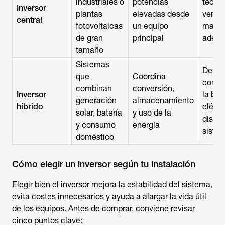
industriales o
potencias
técnic
Inversor
plantas
elevadas desde
ventil
central
fotovoltaicas
un equipo
mante
de gran
principal
adecu
tamaño
Sistemas
Debe 
que
Coordina
compa
combinan
conversión,
Inversor
la bate
generación
almacenamiento
híbrido
eléctr
solar, batería
y uso de la
diseño
y consumo
energía
siste
doméstico
Cómo elegir un inversor según tu instalación
Elegir bien el inversor mejora la estabilidad del sistema,
evita costes innecesarios y ayuda a alargar la vida útil
de los equipos. Antes de comprar, conviene revisar
cinco puntos clave: