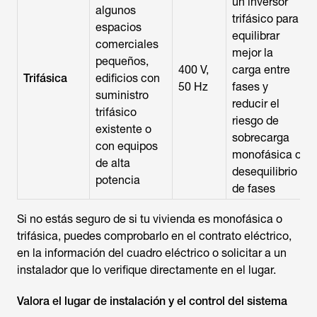
un inversor
algunos
trifásico para
espacios
equilibrar
comerciales
mejor la
pequeños,
400 V,
carga entre
Trifásica
edificios con
50 Hz
fases y
suministro
reducir el
trifásico
riesgo de
existente o
sobrecarga
con equipos
monofásica o
de alta
desequilibrio
potencia
de fases
Si no estás seguro de si tu vivienda es monofásica o
trifásica, puedes comprobarlo en el contrato eléctrico,
en la información del cuadro eléctrico o solicitar a un
instalador que lo verifique directamente en el lugar.
Valora el lugar de instalación y el control del sistema