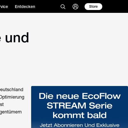
vice
Entdecken
Store
e und
Deutschland
 Optimierung
st
igentümern