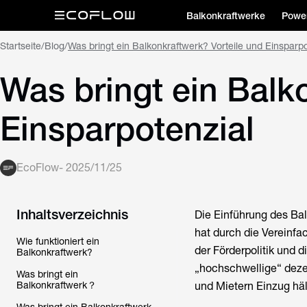
Balkonkraftwerke
Power
Startseite
/
Blog
/
Was bringt ein Balkonkraftwerk? Vorteile und Einsparpo
Was bringt ein Balk
Einsparpotenzial
EcoFlow
-
2025/11/25
Inhaltsverzeichnis
Die Einführung des Ba
hat durch die Vereinfa
Wie funktioniert ein
der Förderpolitik und d
Balkonkraftwerk?
„hochschwellige“ dez
Was bringt ein
Balkonkraftwerk？
und Mietern Einzug häl