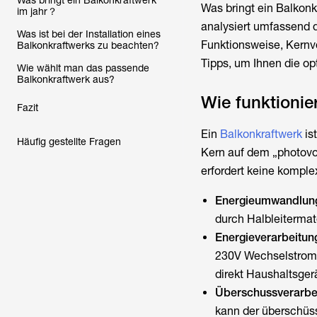
Was bringt ein Balkonkraftwerk
Was bringt ein Balkonk
im jahr？
analysiert umfassend 
Was ist bei der Installation eines
Funktionsweise, Kernvor
Balkonkraftwerks zu beachten?
Tipps, um Ihnen die op
Wie wählt man das passende
Balkonkraftwerk aus?
Wie funktionie
Fazit
Ein
Balkonkraftwerk
is
Häufig gestellte Fragen
Kern auf dem „photovol
erfordert keine kompl
Energieumwandlun
durch Halbleitermat
Energieverarbeitun
230V Wechselstrom 
direkt Haushaltsger
Überschussverarbe
kann der überschüss