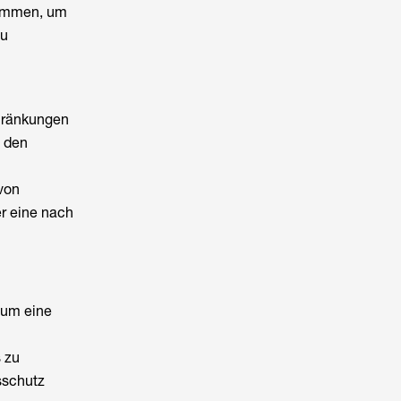
timmen, um
zu
chränkungen
 den
von
r eine nach
, um eine
s zu
sschutz