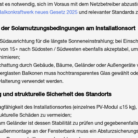
st es notwendig, sich im Voraus mit dem Netzbetreiber abzus
Balkonkraftwerk neues Gesetz 2025
und relevanter Standards 
 der Solarnutzungsbedingungen am Installationsort
Südausrichtung für die längste Sonneneinstrahlung; bei Eins
von 15∘ nach Südosten / Südwesten ebenfalls akzeptabel, um
inimieren;
chattung durch Gebäude, Bäume, Geländer oder Außengeräte 
verglasten Balkonen muss hochtransparentes Glas gewählt ode
Halterung verwendet werden.
und strukturelle Sicherheit des Standorts
agfähigkeit des Installationsortes (einzelnes PV-Modul ≤15 kg)
ukturelle Schäden zu vermeiden;
 am Geländer ist dessen Stabilität zu prüfen und gegebenenfall
r Außenmontage an der Fensterbank muss ein Absturzsicherung