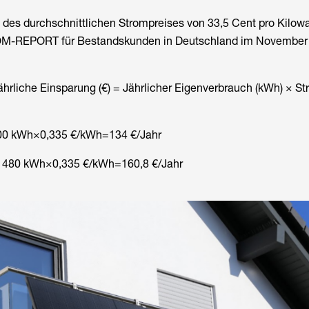
 des durchschnittlichen Strompreises von 33,5 Cent pro Kilow
ROM-REPORT für Bestandskunden in Deutschland im November
hrliche Einsparung (€) = Jährlicher Eigenverbrauch (kWh) × St
0 kWh×0,335 €/kWh=134 €/Jahr
:
480 kWh×0,335 €/kWh=160,8 €/Jahr