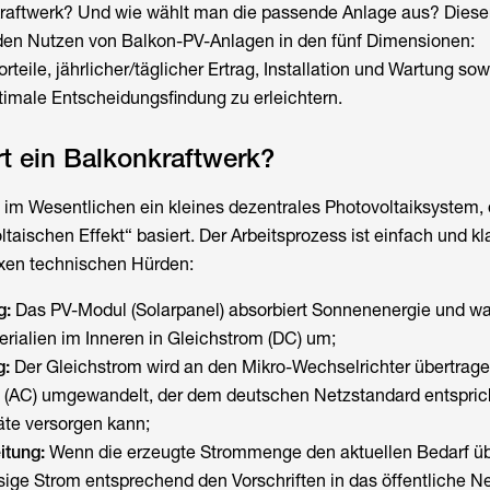
raftwerk?
Und wie wählt man die passende Anlage aus? Dieser 
den Nutzen von Balkon-PV-Anlagen in den fünf Dimensionen:
teile, jährlicher/täglicher Ertrag, Installation und Wartung so
timale Entscheidungsfindung zu erleichtern.
rt ein Balkonkraftwerk?
t im Wesentlichen ein kleines dezentrales Photovoltaiksystem,
taischen Effekt“ basiert. Der Arbeitsprozess ist einfach und kl
exen technischen Hürden:
g:
Das PV-Modul (Solarpanel) absorbiert Sonnenenergie und wa
erialien im Inneren in Gleichstrom (DC) um;
g:
Der Gleichstrom wird an den Mikro-Wechselrichter übertrage
(AC) umgewandelt, der dem deutschen Netzstandard entspric
äte versorgen kann;
itung:
Wenn die erzeugte Strommenge den aktuellen Bedarf übe
ige Strom entsprechend den Vorschriften in das öffentliche N