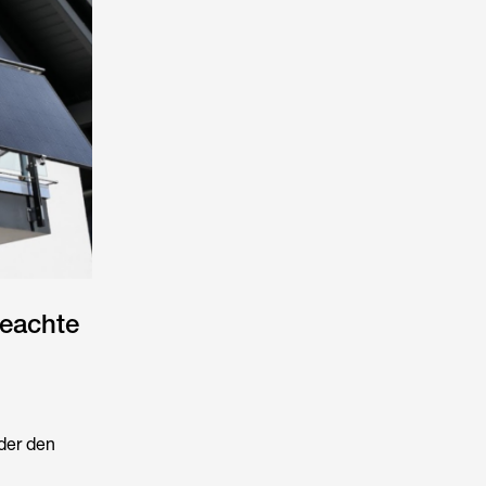
beachte
der den