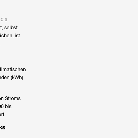
 die
, selbst
chen, ist
.
klimatischen
unden (kWh)
en Stroms
0 bis
rt.
ks