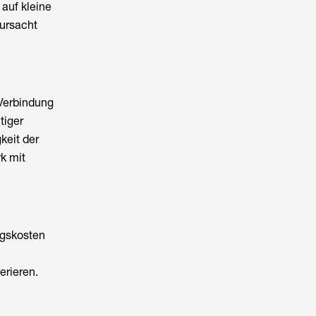
 auf kleine
rursacht
 Verbindung
tiger
keit der
k mit
ngskosten
erieren.