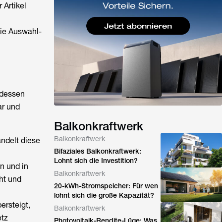
Artikel
wie Auswahl-
 dessen
ar und
Balkonkraftwerk
Balkonkraftwerk
ndelt diese
Bifaziales Balkonkraftwerk:
Lohnt sich die Investition?
n und in
Balkonkraftwerk
ht und
20-kWh-Stromspeicher: Für wen
lohnt sich die große Kapazität?
rsteigt,
Balkonkraftwerk
etz
Photovoltaik-Rendite-Lüge: Was