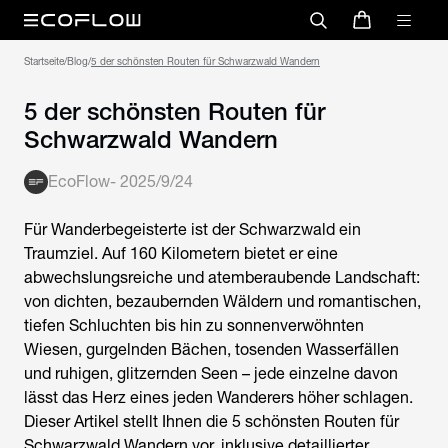
Startseite
/
Blog
/
5 der schönsten Routen für Schwarzwald Wandern
5 der schönsten Routen für
Schwarzwald Wandern
EcoFlow
-
2025/9/24
Für Wanderbegeisterte ist der Schwarzwald ein
Traumziel. Auf 160 Kilometern bietet er eine
abwechslungsreiche und atemberaubende Landschaft:
von dichten, bezaubernden Wäldern und romantischen,
tiefen Schluchten bis hin zu sonnenverwöhnten
Wiesen, gurgelnden Bächen, tosenden Wasserfällen
und ruhigen, glitzernden Seen – jede einzelne davon
lässt das Herz eines jeden Wanderers höher schlagen.
Dieser Artikel stellt Ihnen die 5 schönsten Routen für
Schwarzwald Wandern
vor, inklusive detaillierter